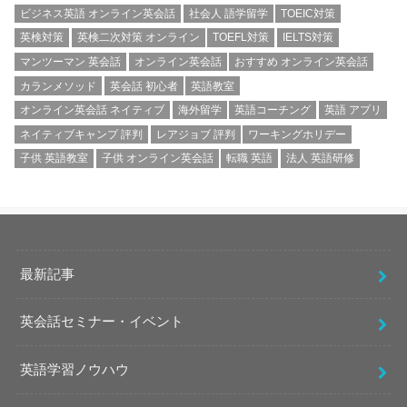
ビジネス英語 オンライン英会話
社会人 語学留学
TOEIC対策
英検対策
英検二次対策 オンライン
TOEFL対策
IELTS対策
マンツーマン 英会話
オンライン英会話
おすすめ オンライン英会話
カランメソッド
英会話 初心者
英語教室
オンライン英会話 ネイティブ
海外留学
英語コーチング
英語 アプリ
ネイティブキャンプ 評判
レアジョブ 評判
ワーキングホリデー
子供 英語教室
子供 オンライン英会話
転職 英語
法人 英語研修
最新記事
英会話セミナー・イベント
英語学習ノウハウ