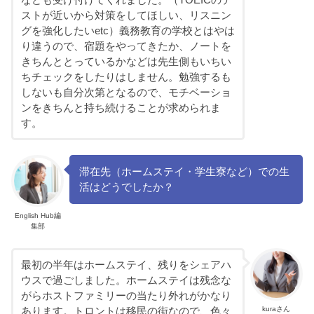
なども受け付けてくれました。（TOEICのテ
ストが近いから対策をしてほしい、リスニン
グを強化したいetc）義務教育の学校とはやは
り違うので、宿題をやってきたか、ノートを
きちんととっているかなどは先生側もいちい
ちチェックをしたりはしません。勉強するも
しないも自分次第となるので、モチベーショ
ンをきちんと持ち続けることが求められま
す。
滞在先（ホームステイ・学生寮など）での生
活はどうでしたか？
English Hub編
集部
最初の半年はホームステイ、残りをシェアハ
ウスで過ごしました。ホームステイは残念な
がらホストファミリーの当たり外れがかなり
kuraさん
あります。トロントは移民の街なので、色々