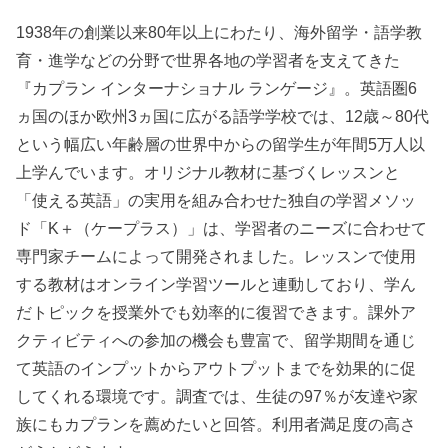
1938年の創業以来80年以上にわたり、海外留学・語学教
育・進学などの分野で世界各地の学習者を支えてきた
『カプラン インターナショナル ランゲージ』。英語圏6
ヵ国のほか欧州3ヵ国に広がる語学学校では、12歳～80代
という幅広い年齢層の世界中からの留学生が年間5万人以
上学んでいます。オリジナル教材に基づくレッスンと
「使える英語」の実用を組み合わせた独自の学習メソッ
ド「K＋（ケープラス）」は、学習者のニーズに合わせて
専門家チームによって開発されました。レッスンで使用
する教材はオンライン学習ツールと連動しており、学ん
だトピックを授業外でも効率的に復習できます。課外ア
クティビティへの参加の機会も豊富で、留学期間を通じ
て英語のインプットからアウトプットまでを効果的に促
してくれる環境です。調査では、生徒の97％が友達や家
族にもカプランを薦めたいと回答。利用者満足度の高さ