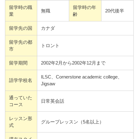
留学時の職
留学時の年
無職
20代後半
業
齢
留学先の国
カナダ
留学先の都
トロント
市
留学期間
2002年2月から2002年12月まで
ILSC、Cornerstone academic college、
語学学校名
Jigsaw
通っていた
日常英会話
コース
レッスン形
グループレッスン（5名以上）
式