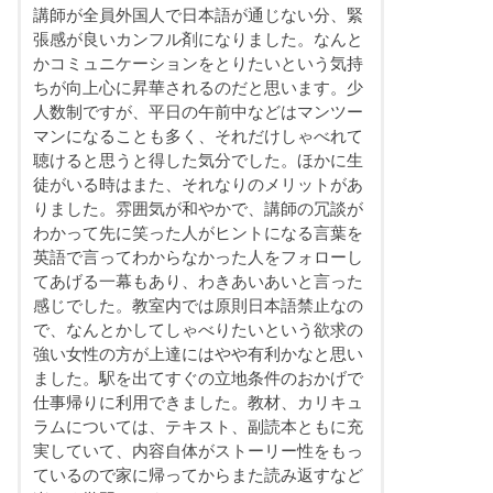
講師が全員外国人で日本語が通じない分、緊
張感が良いカンフル剤になりました。なんと
かコミュニケーションをとりたいという気持
ちが向上心に昇華されるのだと思います。少
人数制ですが、平日の午前中などはマンツー
マンになることも多く、それだけしゃべれて
聴けると思うと得した気分でした。ほかに生
徒がいる時はまた、それなりのメリットがあ
りました。雰囲気が和やかで、講師の冗談が
わかって先に笑った人がヒントになる言葉を
英語で言ってわからなかった人をフォローし
てあげる一幕もあり、わきあいあいと言った
感じでした。教室内では原則日本語禁止なの
で、なんとかしてしゃべりたいという欲求の
強い女性の方が上達にはやや有利かなと思い
ました。駅を出てすぐの立地条件のおかげで
仕事帰りに利用できました。教材、カリキュ
ラムについては、テキスト、副読本ともに充
実していて、内容自体がストーリー性をもっ
ているので家に帰ってからまた読み返すなど