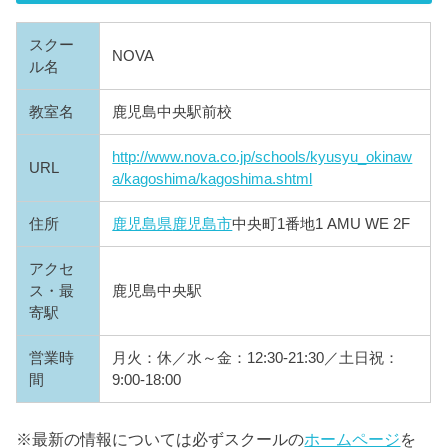
スクー
NOVA
ル名
教室名
鹿児島中央駅前校
http://www.nova.co.jp/schools/kyusyu_okinaw
URL
a/kagoshima/kagoshima.shtml
住所
鹿児島県
鹿児島市
中央町1番地1 AMU WE 2F
アクセ
ス・最
鹿児島中央駅
寄駅
営業時
月火：休／水～金：12:30-21:30／土日祝：
間
9:00-18:00
※最新の情報については必ずスクールの
ホームページ
を