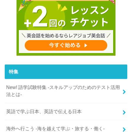
特集
New! 語学試験特集 -スキルアップのためのテスト活用
法とは-
英語で学ぶ日本、英語で伝える日本
海外へ行こう -海を越えて学ぶ・旅する・働く-