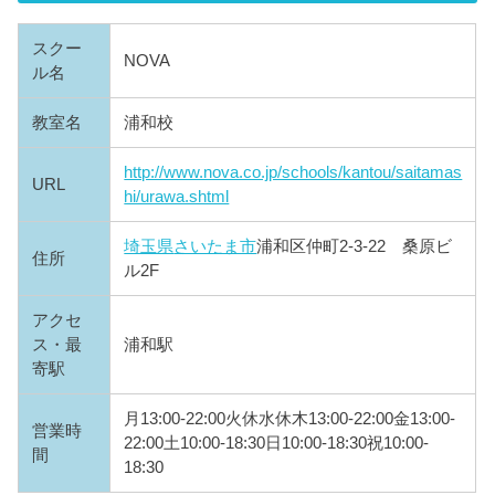
スクー
NOVA
ル名
教室名
浦和校
http://www.nova.co.jp/schools/kantou/saitamas
URL
hi/urawa.shtml
埼玉県
さいたま市
浦和区仲町2-3-22 桑原ビ
住所
ル2F
アクセ
ス・最
浦和駅
寄駅
月13:00-22:00火休水休木13:00-22:00金13:00-
営業時
22:00土10:00-18:30日10:00-18:30祝10:00-
間
18:30