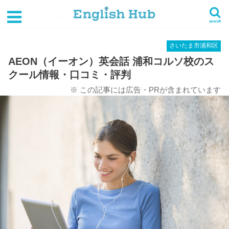
HOME
英会話スクール一覧
関東
埼玉県
さいたま市浦和区
AEON（イーオン）英会話 浦和コルソ校のスクール情報・口コミ・評判
search
さいたま市浦和区
AEON（イーオン）英会話 浦和コルソ校のス
クール情報・口コミ・評判
※ この記事には広告・PRが含まれています