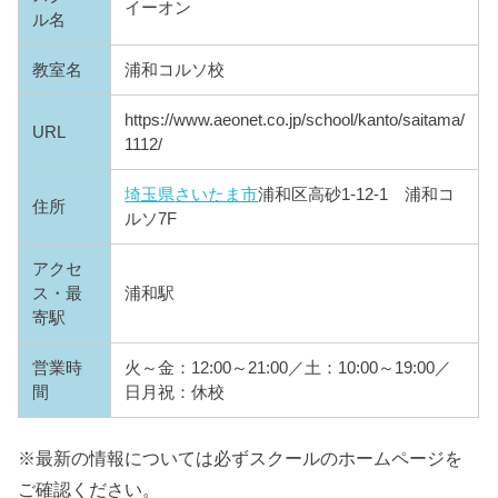
イーオン
ル名
教室名
浦和コルソ校
https://www.aeonet.co.jp/school/kanto/saitama/
URL
1112/
埼玉県
さいたま市
浦和区高砂1-12-1 浦和コ
住所
ルソ7F
アクセ
ス・最
浦和駅
寄駅
営業時
火～金：12:00～21:00／土：10:00～19:00／
間
日月祝：休校
※最新の情報については必ずスクールのホームページを
ご確認ください。