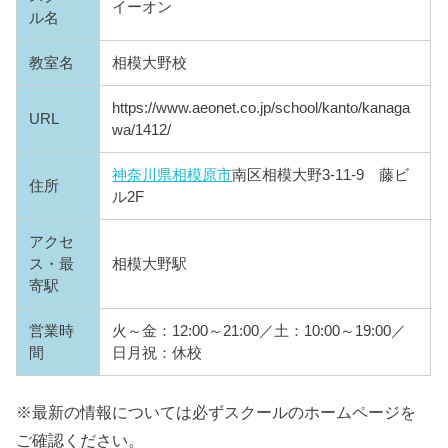
イーオン
ル名
教室名
相模大野校
https://www.aeonet.co.jp/school/kanto/kanaga
URL
wa/1412/
神奈川県
相模原市
南区相模大野3-11-9 藤ビ
住所
ル2F
アクセ
ス・最
相模大野駅
寄駅
営業時
火～金：12:00～21:00／土：10:00～19:00／
間
日月祝：休校
※最新の情報については必ずスクールのホームページを
ご確認ください。