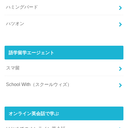
ハミングバード
ハツオン
語学留学エージェント
スマ留
School With（スクールウィズ）
オンライン英会話で学ぶ