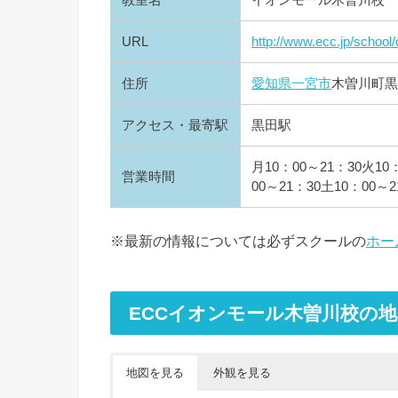
URL
http://www.ecc.jp/school
住所
愛知県
一宮市
木曽川町黒
アクセス・最寄駅
黒田駅
月10：00～21：30火10
営業時間
00～21：30土10：00～2
※最新の情報については必ずスクールの
ホー
ECCイオンモール木曽川校の
地図を見る
外観を見る