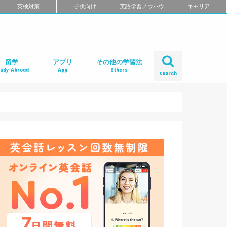
英検対策
子供向け
英語学習ノウハウ
キャリア
留学
アプリ
その他の学習法
tudy Abroad
App
Others
search
ール
め
クール
スクール
スクール
ミ
るよくある質問
校舎一覧
会人の語学留学
学エージェント
学留学の体験談
ィリピン語学留学
メリカ語学留学
ギリス語学留学
ナダ語学留学
ーストラリア語学留学
ュージーランド語学留学
ンマーク留学
ルタ語学留学
ーキングホリデー
内留学・英会話合宿
レアジョブ英会話
DMM英会話
Bizmates（ビズメイツ）
ネイティブキャンプ
EFイングリッシュライブ
オンライン英会話の一覧を見る
口コミから選ぶオンライン英会話
ネイティブ講師と話せるオンライン英会話
ビジネス英語に強いオンライン英会話
価格の安さで選ぶオンライン英会話
無料体験がお得なオンライン英会話
TOEFL・IELTSに強いオンライン英会話
TOEIC対策に強いオンライン英会話
日本人講師と話せるオンライン英会話
レッスン受け放題のオンライン英会話
初心者におすすめのオンライン英会話
中・上級者におすすめのオンライン英会話
ポイント制・チケット制のオンライン英会
中学生におすすめのオンライン英会話
オンライン英会話の比較一覧を見る
iPhoneアプリ
Androidアプリ
リーディングアプリ
リスニングアプリ
ライティングアプリ
スピーキングアプリ
発音アプリ
文法アプリ
単語アプリ
TOEICアプリ
TOEFLアプリ
IELTSアプリ
Gabaマンツーマン英会話
ベルリッツ
シェーン英会話
NOVA
日米英語学院
ECC外語学院
英会話イーオン
ロゼッタストーン・ラーニングセンター
ワンナップ英会話
b わたしの英会話
バークレーハウス語学センター
LIBERTY
ネス外国語会話
ステージライン
FORWARD
イングリッシュビレッジ
ミライズ英会話
アルプロス
コペル英会話教室
口コミから選ぶ英会話スクール
短期集中型プログラムの英会話スクール
マンツーマンで選ぶ英会話スクール
TOEIC対策に強い英会話スクール
価格の安さで選ぶ英会話スクール
デイタイムプランがある
女性限定の英会話スクール
中学生におすすめの英語教室
ENGLISH COMPANY
STRAIL（ストレイル）
プログリット（PROGRIT）
トライズ
ライザップイングリッシュ
One Month Program
スパルタ英会話
プレゼンス
24/7English
スマートメソッド®
ENGLEAD（イングリード）
ABCEED ENGLISH（エービーシード・イ
the courage
ぼくらの英語コーチング
スタディサプリ パーソナルコーチ
ALUGO
VERITAS English
ロゼッタストーン Premium Club
ハミングバード
speek
英文添削アイディー
フルーツフルイングリッシュ
塾・家庭教師
英会話教材で学ぶ
英会話カフェで学ぶ
英会話サークルで学ぶ
英語・英会話合宿
ポッドキャストで学ぶ
動画で学ぶ
書籍で学ぶ
無料で学べる
話
ングリッシュ）