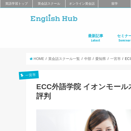
英語学習トップ
英会話スクール
オンライン英会話
留学
最新記事
セミナ
Latest
Seminar
オンライン英会話
英会話教室
留学
アプリ
教材
TOEIC
TOEFL
新商品
キャンペーン
キャリア
東京
大阪
名古屋
オンライ
HOME
英会話スクール一覧
中部
愛知県
一宮市
E
一宮市
ECC外語学院 イオンモー
評判