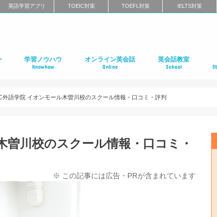
英語学習アプリ
TOEIC対策
TOEFL対策
IELTS対策
ー
学習ノウハウ
オンライン英会話
英会話教室
Knowhow
Online
School
S
ン
第二言語習得（SLA）
英語学習メソッド
ビジネス英語
リーディング
リスニング
スピーキング
ライティング
発音
英語学習に関するよくある質問
インタビュー特集
はじめてのオンライン英会話
オンライン英会話スクールのまとめ
特徴別に選ぶオンライン英会話
オンライン英会話の口コミ
オンライン英会話に関するよくある質問
はじめての英会話スク
英会話スクールのまと
特徴別に選ぶ英会話ス
コーチング式の英会話
ハイエンド向け英会話
英語発音矯正スクール
ライティングスクール
英会話スクールの口コ
英会話スクールに関す
全国の英会話スクール
社
留
語
フ
ア
イ
カ
オ
ニ
デ
マ
ワ
国
CC外語学院 イオンモール木曽川校のスクール情報・口コミ・評判
ル木曽川校のスクール情報・口コミ・
※ この記事には広告・PRが含まれています