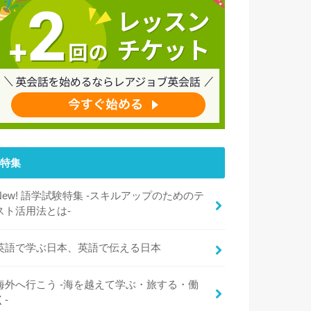
特集
New! 語学試験特集 -スキルアップのためのテ
スト活用法とは-
英語で学ぶ日本、英語で伝える日本
海外へ行こう -海を越えて学ぶ・旅する・働
く-