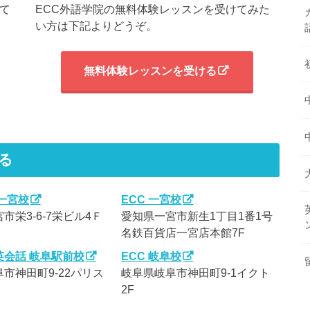
て
ECC外語学院の無料体験レッスンを受けてみた
い方は下記よりどうぞ。
無料体験レッスンを受ける
る
一宮校
ECC 一宮校
市栄3-6-7栄ビル4Ｆ
愛知県一宮市新生1丁目1番1号
名鉄百貨店一宮店本館7F
英会話 岐阜駅前校
ECC 岐阜校
市神田町9-22パリス
岐阜県岐阜市神田町9-1イクト
2F