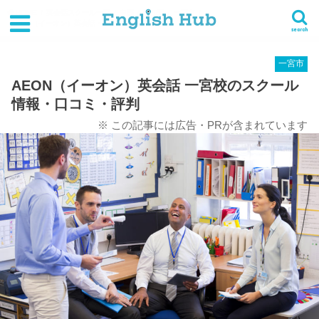
HOME
英会話スクール一覧
中部
愛知県
一宮市
AEON（イーオン）英会話 一宮校のスクール情報・口コミ・評判
search
一宮市
AEON（イーオン）英会話 一宮校のスクール
情報・口コミ・評判
※ この記事には広告・PRが含まれています