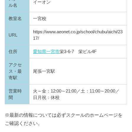
イーオン
ル名
教室名
一宮校
https://www.aeonet.co.jp/school/chubu/aichi/23
URL
17/
住所
愛知県
一宮市
栄3-6-7 栄ビル4F
アクセ
ス・最
尾張一宮駅
寄駅
営業時
火～金：12:00～21:00／土：11:00～20:00／
間
日月祝：休校
※最新の情報については必ずスクールのホームページを
ご確認ください。