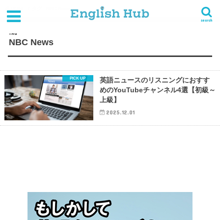
HOME
タグ : NBC News
search
TAG
NBC News
英語ニュースのリスニングにおすす
めのYouTubeチャンネル4選【初級～
上級】
2025.12.01