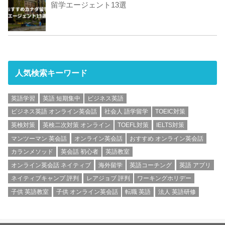
留学エージェント13選
人気検索キーワード
英語学習
英語 短期集中
ビジネス英語
ビジネス英語 オンライン英会話
社会人 語学留学
TOEIC対策
英検対策
英検二次対策 オンライン
TOEFL対策
IELTS対策
マンツーマン 英会話
オンライン英会話
おすすめ オンライン英会話
カランメソッド
英会話 初心者
英語教室
オンライン英会話 ネイティブ
海外留学
英語コーチング
英語 アプリ
ネイティブキャンプ 評判
レアジョブ 評判
ワーキングホリデー
子供 英語教室
子供 オンライン英会話
転職 英語
法人 英語研修