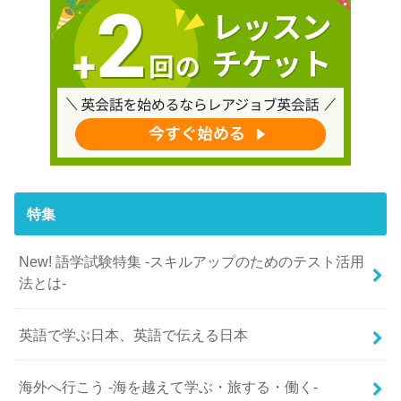
特集
New! 語学試験特集 -スキルアップのためのテスト活用
法とは-
英語で学ぶ日本、英語で伝える日本
海外へ行こう -海を越えて学ぶ・旅する・働く-