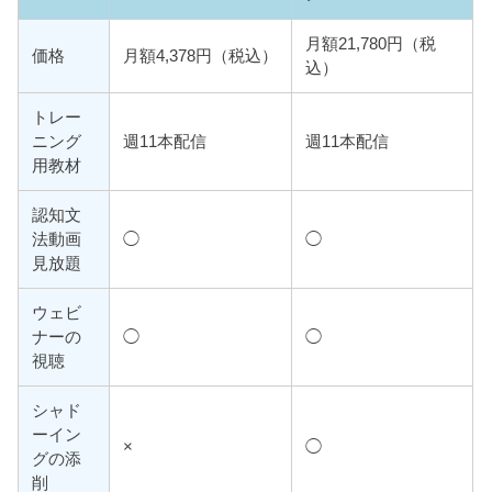
月額21,780円（税
価格
月額4,378円（税込）
込）
トレー
ニング
週11本配信
週11本配信
用教材
認知文
法動画
◯
◯
見放題
ウェビ
ナーの
◯
◯
視聴
シャド
ーイン
×
◯
グの添
削