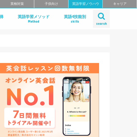
英検対策
子供向け
英語学習ノウハウ
キャリア
得
英語学習メソッド
英語4技能別
Method
skills
search
学習法
ー
リーディング
リスニング
スピーキング
ライティング
発音