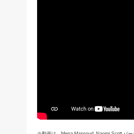
※動画は、Mena Massoud, Naomi Scott 