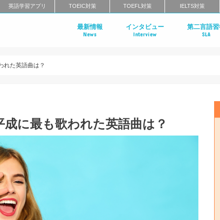
英語学習アプリ
TOEIC対策
TOEFL対策
IELTS対策
最新情報
インタビュー
第二言語習
News
Interview
SLA
世界を体験した日本人に学ぶ英語
海外で活躍する日本人インタビュ
われた英語曲は？
平成に最も歌われた英語曲は？