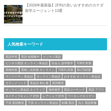
【2026年最新版】評判の良いおすすめのカナダ
留学エージェント13選
人気検索キーワード
英語学習
英語 短期集中
ビジネス英語
ビジネス英語 オンライン英会話
社会人 語学留学
TOEIC対策
英検対策
英検二次対策 オンライン
TOEFL対策
IELTS対策
マンツーマン 英会話
オンライン英会話
おすすめ オンライン英会話
カランメソッド
英会話 初心者
英語教室
オンライン英会話 ネイティブ
海外留学
英語コーチング
英語 アプリ
ネイティブキャンプ 評判
レアジョブ 評判
ワーキングホリデー
子供 英語教室
子供 オンライン英会話
転職 英語
法人 英語研修