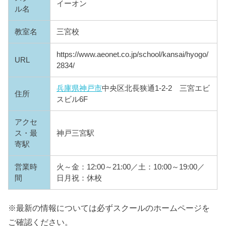
イーオン
ル名
教室名
三宮校
https://www.aeonet.co.jp/school/kansai/hyogo/
URL
2834/
兵庫県
神戸市
中央区北長狭通1-2-2 三宮エビ
住所
スビル6F
アクセ
ス・最
神戸三宮駅
寄駅
営業時
火～金：12:00～21:00／土：10:00～19:00／
間
日月祝：休校
※最新の情報については必ずスクールのホームページを
ご確認ください。