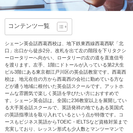
コンテンツ一覧
シェーン英会話西葛西校は、地下鉄東西線西葛西駅「北
口」出口から徒歩2分。改札を出て左の階段を下りタクシ
ーロータリーへ向かい、ロータリーの左の道を直進信号
を渡ります。左手、1階にドトールが入っている第2大生
ビル3階にある東京都江戸川区の英会話教室です。西葛西
校は、地元在住の方から西葛西の会社に勤めている方な
どが通う地域に根付いた英会話スクールです。アットホ
ームな雰囲気で楽しく英語を学びたい方におすすめで
す。シェーン英会話は、全国に236教室以上を展開してい
る大手英会話スクールで、英語発祥の地でもある英国式
の英語指導法を取り入れているという点が特徴です。コ
ースもビジネス英語からTOEIC・IELTSなど資格対策まで
充実しており、レッスン形式も少人数とマンツーマンで