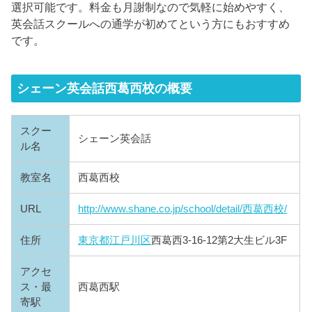
選択可能です。料金も月謝制なので気軽に始めやすく、
英会話スクールへの通学が初めてという方にもおすすめ
です。
シェーン英会話西葛西校の概要
スクー
シェーン英会話
ル名
教室名
西葛西校
URL
http://www.shane.co.jp/school/detail/西葛西校/
住所
東京都
江戸川区
西葛西3-16-12第2大生ビル3F
アクセ
ス・最
西葛西駅
寄駅