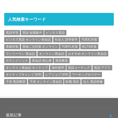
人気検索キーワード
英語学習
英語 短期集中
ビジネス英語
ビジネス英語 オンライン英会話
社会人 語学留学
TOEIC対策
英検対策
英検二次対策 オンライン
TOEFL対策
IELTS対策
マンツーマン 英会話
オンライン英会話
おすすめ オンライン英会話
カランメソッド
英会話 初心者
英語教室
オンライン英会話 ネイティブ
海外留学
英語コーチング
英語 アプリ
ネイティブキャンプ 評判
レアジョブ 評判
ワーキングホリデー
子供 英語教室
子供 オンライン英会話
転職 英語
法人 英語研修
最新記事