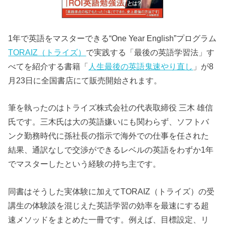
1年で英語をマスターできる“One Year English”プログラム
TORAIZ（トライズ）
で実践する「最後の英語学習法」す
べてを紹介する書籍「
人生最後の英語鬼速やり直し
」が8
月23日に全国書店にて販売開始されます。
筆を執ったのはトライズ株式会社の代表取締役 三木 雄信
氏です。三木氏は大の英語嫌いにも関わらず、ソフトバ
ンク勤務時代に孫社長の指示で海外での仕事を任された
結果、通訳なしで交渉ができるレベルの英語をわずか1年
でマスターしたという経験の持ち主です。
同書はそうした実体験に加えてTORAIZ（トライズ）の受
講生の体験談を混じえた英語学習の効率を最速にする超
速メソッドをまとめた一冊です。例えば、目標設定、リ