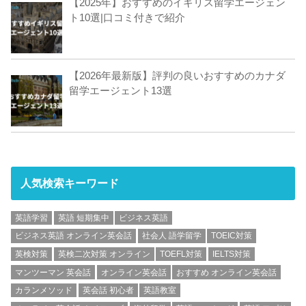
【2025年】おすすめのイギリス留学エージェン
ト10選|口コミ付きで紹介
【2026年最新版】評判の良いおすすめのカナダ
留学エージェント13選
人気検索キーワード
英語学習
英語 短期集中
ビジネス英語
ビジネス英語 オンライン英会話
社会人 語学留学
TOEIC対策
英検対策
英検二次対策 オンライン
TOEFL対策
IELTS対策
マンツーマン 英会話
オンライン英会話
おすすめ オンライン英会話
カランメソッド
英会話 初心者
英語教室