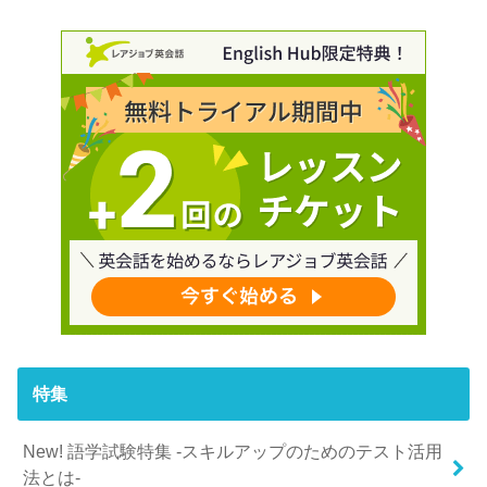
特集
New! 語学試験特集 -スキルアップのためのテスト活用
法とは-