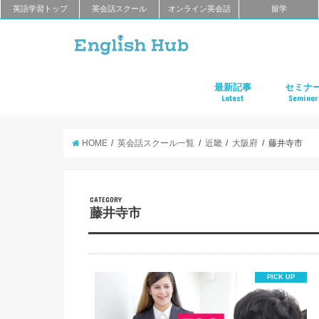
英語学習トップ
英会話スクール
オンライン英会話
留学
最新記事
セミナ
Latest
Seminar
オンライン英会話
英会話教室
留学
アプリ
教材
TOEIC
TOEFL
新商品
キャンペーン
キャリア
東京
大阪
名古屋
オンライ
HOME
英会話スクール一覧
近畿
大阪府
藤井寺市
CATEGORY
藤井寺市