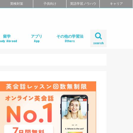
英検対策
子供向け
英語学習ノウハウ
キャリア
留学
アプリ
その他の学習法
tudy Abroad
App
Others
search
ール
め
クール
スクール
スクール
ミ
るよくある質問
校舎一覧
会人の語学留学
学エージェント
学留学の体験談
ィリピン語学留学
メリカ語学留学
ギリス語学留学
ナダ語学留学
ーストラリア語学留学
ュージーランド語学留学
ンマーク留学
ルタ語学留学
ーキングホリデー
内留学・英会話合宿
レアジョブ英会話
DMM英会話
Bizmates（ビズメイツ）
ネイティブキャンプ
EFイングリッシュライブ
オンライン英会話の一覧を見る
口コミから選ぶオンライン英会話
ネイティブ講師と話せるオンライン英会話
ビジネス英語に強いオンライン英会話
価格の安さで選ぶオンライン英会話
無料体験がお得なオンライン英会話
TOEFL・IELTSに強いオンライン英会話
TOEIC対策に強いオンライン英会話
日本人講師と話せるオンライン英会話
レッスン受け放題のオンライン英会話
初心者におすすめのオンライン英会話
中・上級者におすすめのオンライン英会話
ポイント制・チケット制のオンライン英会
中学生におすすめのオンライン英会話
オンライン英会話の比較一覧を見る
iPhoneアプリ
Androidアプリ
リーディングアプリ
リスニングアプリ
ライティングアプリ
スピーキングアプリ
発音アプリ
文法アプリ
単語アプリ
TOEICアプリ
TOEFLアプリ
IELTSアプリ
Gabaマンツーマン英会話
ベルリッツ
シェーン英会話
NOVA
日米英語学院
ECC外語学院
英会話イーオン
ロゼッタストーン・ラーニングセンター
ワンナップ英会話
b わたしの英会話
バークレーハウス語学センター
LIBERTY
ネス外国語会話
ステージライン
FORWARD
イングリッシュビレッジ
ミライズ英会話
アルプロス
コペル英会話教室
口コミから選ぶ英会話スクール
短期集中型プログラムの英会話スクール
マンツーマンで選ぶ英会話スクール
TOEIC対策に強い英会話スクール
価格の安さで選ぶ英会話スクール
デイタイムプランがある
女性限定の英会話スクール
中学生におすすめの英語教室
ENGLISH COMPANY
STRAIL（ストレイル）
プログリット（PROGRIT）
トライズ
ライザップイングリッシュ
One Month Program
スパルタ英会話
プレゼンス
24/7English
スマートメソッド®
ENGLEAD（イングリード）
ABCEED ENGLISH（エービーシード・イ
the courage
ぼくらの英語コーチング
スタディサプリ パーソナルコーチ
ALUGO
VERITAS English
ロゼッタストーン Premium Club
ハミングバード
speek
英文添削アイディー
フルーツフルイングリッシュ
塾・家庭教師
英会話教材で学ぶ
英会話カフェで学ぶ
英会話サークルで学ぶ
英語・英会話合宿
ポッドキャストで学ぶ
動画で学ぶ
書籍で学ぶ
無料で学べる
話
ングリッシュ）