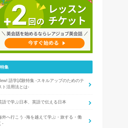
特集
New! 語学試験特集 -スキルアップのためのテ
スト活用法とは-
英語で学ぶ日本、英語で伝える日本
海外へ行こう -海を越えて学ぶ・旅する・働
く-