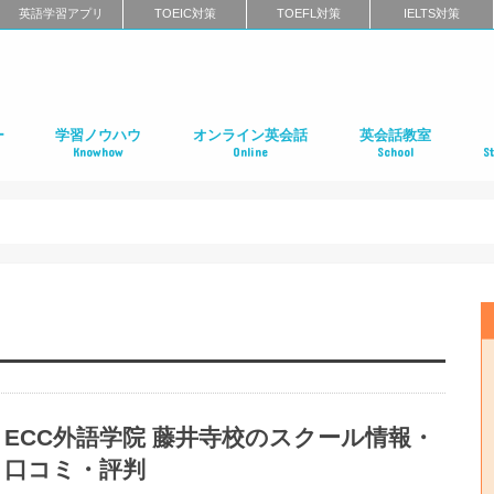
英語学習アプリ
TOEIC対策
TOEFL対策
IELTS対策
ー
学習ノウハウ
オンライン英会話
英会話教室
Knowhow
Online
School
S
ン
第二言語習得（SLA）
英語学習メソッド
ビジネス英語
リーディング
リスニング
スピーキング
ライティング
発音
英語学習に関するよくある質問
インタビュー特集
はじめてのオンライン英会話
オンライン英会話スクールのまとめ
特徴別に選ぶオンライン英会話
オンライン英会話の口コミ
オンライン英会話に関するよくある質問
はじめての英会話スク
英会話スクールのまと
特徴別に選ぶ英会話ス
コーチング式の英会話
ハイエンド向け英会話
英語発音矯正スクール
ライティングスクール
英会話スクールの口コ
英会話スクールに関す
全国の英会話スクール
社
留
語
フ
ア
イ
カ
オ
ニ
デ
マ
ワ
国
ECC外語学院 藤井寺校のスクール情報・
口コミ・評判