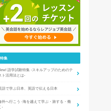
特集
New! 語学試験特集 -スキルアップのためのテ
スト活用法とは-
英語で学ぶ日本、英語で伝える日本
海外へ行こう -海を越えて学ぶ・旅する・働
く-