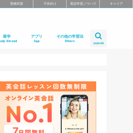
英検対策
子供向け
英語学習ノウハウ
キャリア
留学
アプリ
その他の学習法
tudy Abroad
App
Others
search
ール
め
クール
スクール
スクール
ミ
るよくある質問
校舎一覧
会人の語学留学
学エージェント
学留学の体験談
ィリピン語学留学
メリカ語学留学
ギリス語学留学
ナダ語学留学
ーストラリア語学留学
ュージーランド語学留学
ンマーク留学
ルタ語学留学
ーキングホリデー
内留学・英会話合宿
レアジョブ英会話
DMM英会話
Bizmates（ビズメイツ）
ネイティブキャンプ
EFイングリッシュライブ
オンライン英会話の一覧を見る
口コミから選ぶオンライン英会話
ネイティブ講師と話せるオンライン英会話
ビジネス英語に強いオンライン英会話
価格の安さで選ぶオンライン英会話
無料体験がお得なオンライン英会話
TOEFL・IELTSに強いオンライン英会話
TOEIC対策に強いオンライン英会話
日本人講師と話せるオンライン英会話
レッスン受け放題のオンライン英会話
初心者におすすめのオンライン英会話
中・上級者におすすめのオンライン英会話
ポイント制・チケット制のオンライン英会
中学生におすすめのオンライン英会話
オンライン英会話の比較一覧を見る
iPhoneアプリ
Androidアプリ
リーディングアプリ
リスニングアプリ
ライティングアプリ
スピーキングアプリ
発音アプリ
文法アプリ
単語アプリ
TOEICアプリ
TOEFLアプリ
IELTSアプリ
Gabaマンツーマン英会話
ベルリッツ
シェーン英会話
NOVA
日米英語学院
ECC外語学院
英会話イーオン
ロゼッタストーン・ラーニングセンター
ワンナップ英会話
b わたしの英会話
バークレーハウス語学センター
LIBERTY
ネス外国語会話
ステージライン
FORWARD
イングリッシュビレッジ
ミライズ英会話
アルプロス
コペル英会話教室
口コミから選ぶ英会話スクール
短期集中型プログラムの英会話スクール
マンツーマンで選ぶ英会話スクール
TOEIC対策に強い英会話スクール
価格の安さで選ぶ英会話スクール
デイタイムプランがある
女性限定の英会話スクール
中学生におすすめの英語教室
ENGLISH COMPANY
STRAIL（ストレイル）
プログリット（PROGRIT）
トライズ
ライザップイングリッシュ
One Month Program
スパルタ英会話
プレゼンス
24/7English
スマートメソッド®
ENGLEAD（イングリード）
ABCEED ENGLISH（エービーシード・イ
the courage
ぼくらの英語コーチング
スタディサプリ パーソナルコーチ
ALUGO
VERITAS English
ロゼッタストーン Premium Club
ハミングバード
speek
英文添削アイディー
フルーツフルイングリッシュ
塾・家庭教師
英会話教材で学ぶ
英会話カフェで学ぶ
英会話サークルで学ぶ
英語・英会話合宿
ポッドキャストで学ぶ
動画で学ぶ
書籍で学ぶ
無料で学べる
話
ングリッシュ）