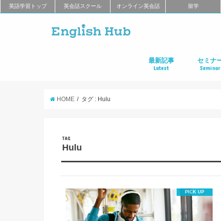
英語学習トップ
英会話スクール
オンライン英会話
留学
最新記事
セミナ
Latest
Seminar
オンライン英会話
英会話教室
留学
アプリ
教材
TOEIC
TOEFL
新商品
キャンペーン
キャリア
東京
大阪
名古屋
オンライ
HOME
タグ : Hulu
TAG
Hulu