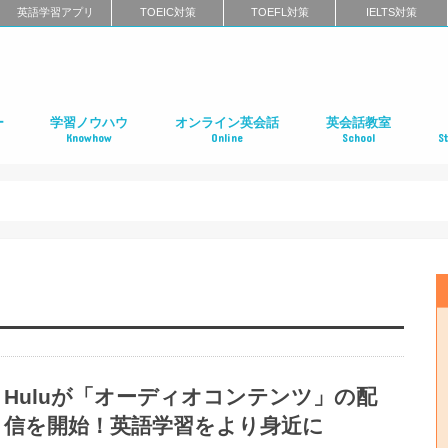
英語学習アプリ
TOEIC対策
TOEFL対策
IELTS対策
ー
学習ノウハウ
オンライン英会話
英会話教室
Knowhow
Online
School
S
ン
第二言語習得（SLA）
英語学習メソッド
ビジネス英語
リーディング
リスニング
スピーキング
ライティング
発音
英語学習に関するよくある質問
インタビュー特集
はじめてのオンライン英会話
オンライン英会話スクールのまとめ
特徴別に選ぶオンライン英会話
オンライン英会話の口コミ
オンライン英会話に関するよくある質問
はじめての英会話スク
英会話スクールのまと
特徴別に選ぶ英会話ス
コーチング式の英会話
ハイエンド向け英会話
英語発音矯正スクール
ライティングスクール
英会話スクールの口コ
英会話スクールに関す
全国の英会話スクール
社
留
語
フ
ア
イ
カ
オ
ニ
デ
マ
ワ
国
Huluが「オーディオコンテンツ」の配
信を開始！英語学習をより身近に