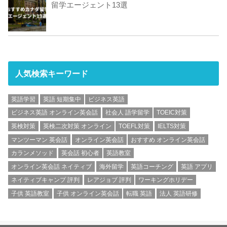
留学エージェント13選
人気検索キーワード
英語学習
英語 短期集中
ビジネス英語
ビジネス英語 オンライン英会話
社会人 語学留学
TOEIC対策
英検対策
英検二次対策 オンライン
TOEFL対策
IELTS対策
マンツーマン 英会話
オンライン英会話
おすすめ オンライン英会話
カランメソッド
英会話 初心者
英語教室
オンライン英会話 ネイティブ
海外留学
英語コーチング
英語 アプリ
ネイティブキャンプ 評判
レアジョブ 評判
ワーキングホリデー
子供 英語教室
子供 オンライン英会話
転職 英語
法人 英語研修