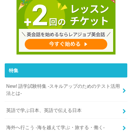
特集
New! 語学試験特集 -スキルアップのためのテスト活用
法とは-
英語で学ぶ日本、英語で伝える日本
海外へ行こう -海を越えて学ぶ・旅する・働く-