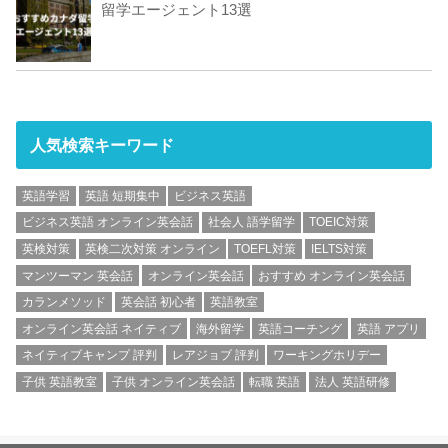
留学エージェント13選
人気検索キーワード
英語学習
英語 短期集中
ビジネス英語
ビジネス英語 オンライン英会話
社会人 語学留学
TOEIC対策
英検対策
英検二次対策 オンライン
TOEFL対策
IELTS対策
マンツーマン 英会話
オンライン英会話
おすすめ オンライン英会話
カランメソッド
英会話 初心者
英語教室
オンライン英会話 ネイティブ
海外留学
英語コーチング
英語 アプリ
ネイティブキャンプ 評判
レアジョブ 評判
ワーキングホリデー
子供 英語教室
子供 オンライン英会話
転職 英語
法人 英語研修