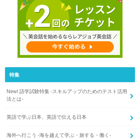
特集
New! 語学試験特集 -スキルアップのためのテスト活用
法とは-
英語で学ぶ日本、英語で伝える日本
海外へ行こう -海を越えて学ぶ・旅する・働く-