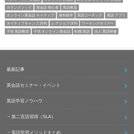
カランメソッド
英会話 初心者
英語教室
オンライン英会話 ネイティブ
海外留学
英語コーチング
英語 アプリ
ネイティブキャンプ 評判
レアジョブ 評判
ワーキングホリデー
子供 英語教室
子供 オンライン英会話
転職 英語
法人 英語研修
最新記事
英会話セミナー・イベント
英語学習ノウハウ
第二言語習得（SLA）
英語学習メソッドまとめ