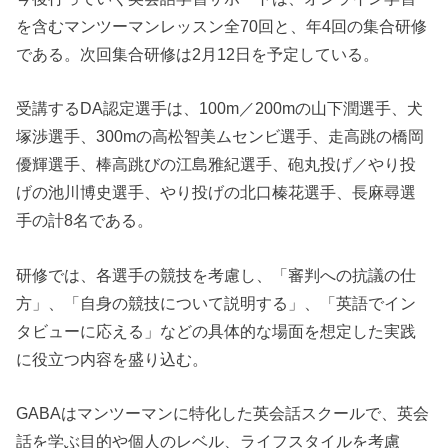
を含むマンツーマンレッスン全70回と、年4回の集合研修
である。次回集合研修は2月12日を予定している。
受講するDA認定選手は、100m／200mの山下潤選手、犬
塚渉選手、300mの高松智美ムセンビ選手、走高跳の橋岡
優輝選手、棒高跳びの江島雅紀選手、砲丸投げ／やり投
げの池川博史選手、やり投げの北口榛花選手、長麻尋選
手の計8名である。
研修では、各選手の競技を考慮し、「審判への抗議の仕
方」、「自身の競技について説明する」、「英語でイン
タビューに応える」などの具体的な場面を想定した実践
に役立つ内容を盛り込む。
GABAはマンツーマンに特化した英会話スクールで、英会
話を学ぶ目的や個人のレベル、ライフスタイルを考慮