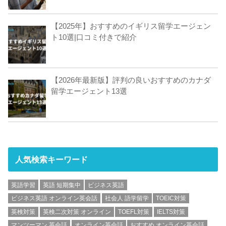
【2025年】おすすめのイギリス留学エージェン
ト10選|口コミ付きで紹介
【2026年最新版】評判の良いおすすめのカナダ
留学エージェント13選
人気検索キーワード
英語学習
英語 短期集中
ビジネス英語
ビジネス英語 オンライン英会話
社会人 語学留学
TOEIC対策
英検対策
英検二次対策 オンライン
TOEFL対策
IELTS対策
マンツーマン 英会話
オンライン英会話
おすすめ オンライン英会話