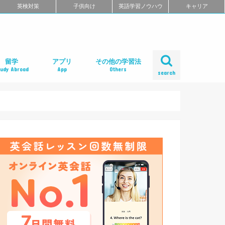
英検対策
子供向け
英語学習ノウハウ
キャリア
留学
アプリ
その他の学習法
tudy Abroad
App
Others
search
ール
め
クール
スクール
スクール
ミ
るよくある質問
校舎一覧
会人の語学留学
学エージェント
学留学の体験談
ィリピン語学留学
メリカ語学留学
ギリス語学留学
ナダ語学留学
ーストラリア語学留学
ュージーランド語学留学
ンマーク留学
ルタ語学留学
ーキングホリデー
内留学・英会話合宿
レアジョブ英会話
DMM英会話
Bizmates（ビズメイツ）
ネイティブキャンプ
EFイングリッシュライブ
オンライン英会話の一覧を見る
口コミから選ぶオンライン英会話
ネイティブ講師と話せるオンライン英会話
ビジネス英語に強いオンライン英会話
価格の安さで選ぶオンライン英会話
無料体験がお得なオンライン英会話
TOEFL・IELTSに強いオンライン英会話
TOEIC対策に強いオンライン英会話
日本人講師と話せるオンライン英会話
レッスン受け放題のオンライン英会話
初心者におすすめのオンライン英会話
中・上級者におすすめのオンライン英会話
ポイント制・チケット制のオンライン英会
中学生におすすめのオンライン英会話
オンライン英会話の比較一覧を見る
iPhoneアプリ
Androidアプリ
リーディングアプリ
リスニングアプリ
ライティングアプリ
スピーキングアプリ
発音アプリ
文法アプリ
単語アプリ
TOEICアプリ
TOEFLアプリ
IELTSアプリ
Gabaマンツーマン英会話
ベルリッツ
シェーン英会話
NOVA
日米英語学院
ECC外語学院
英会話イーオン
ロゼッタストーン・ラーニングセンター
ワンナップ英会話
b わたしの英会話
バークレーハウス語学センター
LIBERTY
ネス外国語会話
ステージライン
FORWARD
イングリッシュビレッジ
ミライズ英会話
アルプロス
コペル英会話教室
口コミから選ぶ英会話スクール
短期集中型プログラムの英会話スクール
マンツーマンで選ぶ英会話スクール
TOEIC対策に強い英会話スクール
価格の安さで選ぶ英会話スクール
デイタイムプランがある
女性限定の英会話スクール
中学生におすすめの英語教室
ENGLISH COMPANY
STRAIL（ストレイル）
プログリット（PROGRIT）
トライズ
ライザップイングリッシュ
One Month Program
スパルタ英会話
プレゼンス
24/7English
スマートメソッド®
ENGLEAD（イングリード）
ABCEED ENGLISH（エービーシード・イ
the courage
ぼくらの英語コーチング
スタディサプリ パーソナルコーチ
ALUGO
VERITAS English
ロゼッタストーン Premium Club
ハミングバード
speek
英文添削アイディー
フルーツフルイングリッシュ
塾・家庭教師
英会話教材で学ぶ
英会話カフェで学ぶ
英会話サークルで学ぶ
英語・英会話合宿
ポッドキャストで学ぶ
動画で学ぶ
書籍で学ぶ
無料で学べる
話
ングリッシュ）