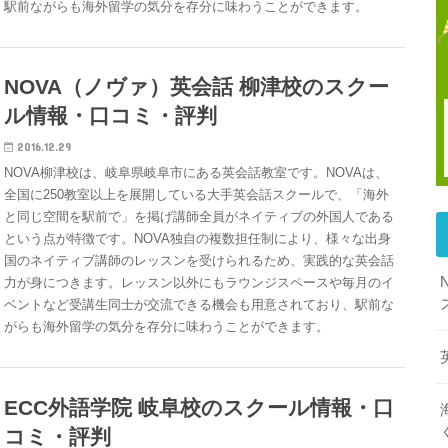
駅前ながらも海外留学の気分を存分に味わうことができます。
NOVA（ノヴァ）英会話 柳津校のスクー
ル情報・口コミ・評判
2016.12.29
NOVA柳津校は、岐阜県岐阜市にある英会話教室です。NOVAは、
全国に250教室以上を展開している大手英会話スクールで、「海外
と同じ空間を駅前で」を掲げ講師全員がネイティブの外国人である
という点が特徴です。NOVA独自の複数担任制により、様々な出身
国のネイティブ講師のレッスンを受けられるため、実践的な英会話
力が身につきます。レッスン以外にもラウンジスペースや毎月のイ
ベントなど受講生同士が交流できる機会も用意されており、駅前な
がらも海外留学の気分を存分に味わうことができます。
ECC外語学院 岐阜校のスクール情報・口
コミ・評判