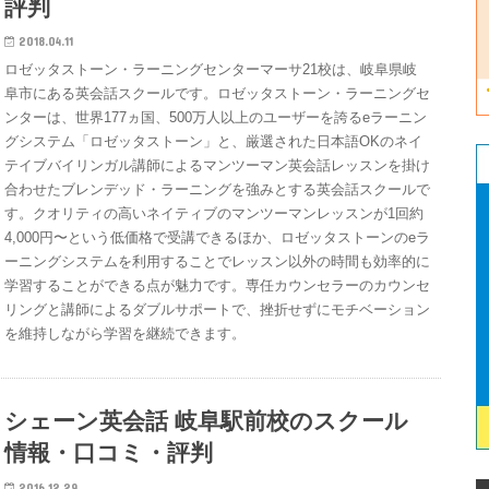
評判
2018.04.11
ロゼッタストーン・ラーニングセンターマーサ21校は、岐阜県岐
阜市にある英会話スクールです。ロゼッタストーン・ラーニングセ
ンターは、世界177ヵ国、500万人以上のユーザーを誇るeラーニン
グシステム「ロゼッタストーン」と、厳選された日本語OKのネイ
テイブバイリンガル講師によるマンツーマン英会話レッスンを掛け
合わせたブレンデッド・ラーニングを強みとする英会話スクールで
す。クオリティの高いネイティブのマンツーマンレッスンが1回約
4,000円〜という低価格で受講できるほか、ロゼッタストーンのeラ
ーニングシステムを利用することでレッスン以外の時間も効率的に
学習することができる点が魅力です。専任カウンセラーのカウンセ
リングと講師によるダブルサポートで、挫折せずにモチベーション
を維持しながら学習を継続できます。
シェーン英会話 岐阜駅前校のスクール
情報・口コミ・評判
2016.12.29