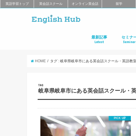
英語学習トップ
英会話スクール
オンライン英会話
留学
最新記事
セミナ
Latest
Seminar
オンライン英会話
英会話教室
留学
アプリ
教材
TOEIC
TOEFL
新商品
キャンペーン
キャリア
東京
大阪
名古屋
オンライ
HOME
タグ : 岐阜県岐阜市にある英会話スクール・英語教
TAG
岐阜県岐阜市にある英会話スクール・