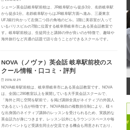
シェーン英会話岐阜駅前校は、JR岐阜駅から徒歩3分、名鉄岐阜駅
から徒歩1分。名鉄岐阜駅からはJR岐阜駅方面へ進み、三菱東京
UFJ銀行向かって左側二つ目の角地のビル。1階に美容室が入って
いるパリスビルの7階に位置する岐阜県岐阜市にある英会話教室で
す。岐阜駅前校は、生徒同士と講師の仲が良いのが特徴で、趣味や
海外旅行など共通の話題で語り合うことができるスクールです。
NOVA（ノヴァ）英会話 岐阜駅前校のス
クール情報・口コミ・評判
2016.12.29
NOVA岐阜駅前校は、岐阜県岐阜市にある英会話教室です。NOVA
は、全国に290教室以上を展開している大手英会話スクールで、
「海外と同じ空間を駅前で」を掲げ講師全員がネイティブの外国人
であるという点が特徴です。NOVA独自の複数担任制により、様々
な出身国のネイティブ講師のレッスンを受けられるため、実践的な
英会話力が身につきます。レッスン以外にもラウンジスペースや毎
月のイベントなど受講生同士が交流できる機会も用意されており、