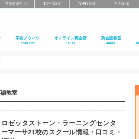
英語学習アプリ
TOEIC対策
TOEFL対策
IELTS対策
ー
学習ノウハウ
オンライン英会話
英会話教室
Knowhow
Online
School
S
ン
第二言語習得（SLA）
英語学習メソッド
ビジネス英語
リーディング
リスニング
スピーキング
ライティング
発音
英語学習に関するよくある質問
インタビュー特集
はじめてのオンライン英会話
オンライン英会話スクールのまとめ
特徴別に選ぶオンライン英会話
オンライン英会話の口コミ
オンライン英会話に関するよくある質問
はじめての英会話スク
英会話スクールのまと
特徴別に選ぶ英会話ス
コーチング式の英会話
ハイエンド向け英会話
英語発音矯正スクール
ライティングスクール
英会話スクールの口コ
英会話スクールに関す
全国の英会話スクール
社
留
語
フ
ア
イ
カ
オ
ニ
デ
マ
ワ
国
室
英語教室
ロゼッタストーン・ラーニングセンタ
ーマーサ21校のスクール情報・口コミ・