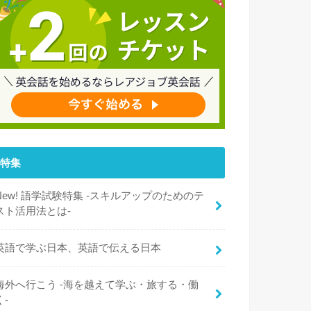
特集
New! 語学試験特集 -スキルアップのためのテ
スト活用法とは-
英語で学ぶ日本、英語で伝える日本
海外へ行こう -海を越えて学ぶ・旅する・働
く-