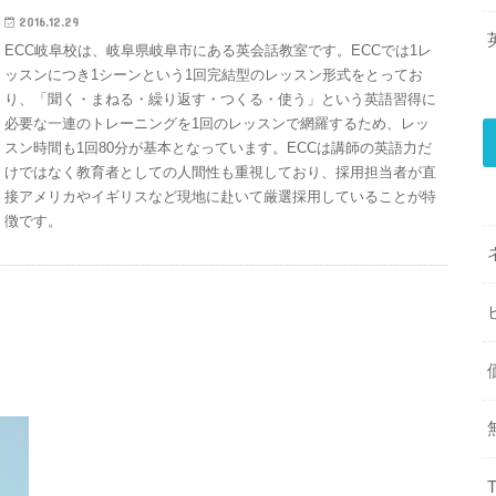
2016.12.29
ECC岐阜校は、岐阜県岐阜市にある英会話教室です。ECCでは1レ
ッスンにつき1シーンという1回完結型のレッスン形式をとってお
り、「聞く・まねる・繰り返す・つくる・使う」という英語習得に
必要な一連のトレーニングを1回のレッスンで網羅するため、レッ
スン時間も1回80分が基本となっています。ECCは講師の英語力だ
けではなく教育者としての人間性も重視しており、採用担当者が直
接アメリカやイギリスなど現地に赴いて厳選採用していることが特
徴です。