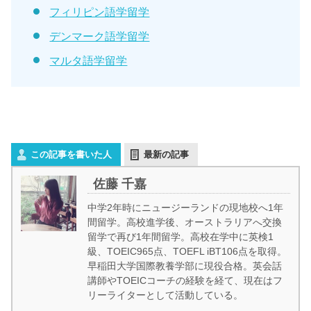
フィリピン語学留学
デンマーク語学留学
マルタ語学留学
この記事を書いた人
最新の記事
佐藤 千嘉
中学2年時にニュージーランドの現地校へ1年
間留学。高校進学後、オーストラリアへ交換
留学で再び1年間留学。高校在学中に英検1
級、TOEIC965点、TOEFL iBT106点を取得。
早稲田大学国際教養学部に現役合格。英会話
講師やTOEICコーチの経験を経て、現在はフ
リーライターとして活動している。