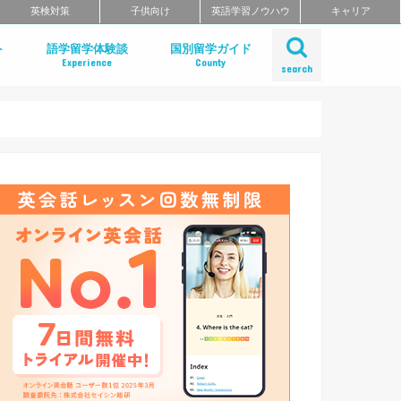
英検対策
子供向け
英語学習ノウハウ
キャリア
ト
語学留学体験談
国別留学ガイド
Experience
County
search
とは？
のメリット
の選び方
のまとめ
アメリカ
カナダ
イギリス
アイルランド
オーストラリア
ニュージーランド
フィリピン
フィジー
シンガポール
マレーシア
マルタ
フィリピン留学
アメリカ留学
イギリス留学
カナダ留学
オーストラリア留学
ニュージーランド留学
デンマーク留学
マルタ留学
国内留学・英会話合宿