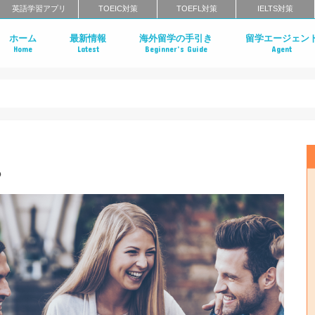
英語学習アプリ
TOEIC対策
TOEFL対策
IELTS対策
ホーム
最新情報
海外留学の手引き
留学エージェン
Home
Latest
Beginner’s Guide
Agent
社会人の語学留学
語学学校の種類
語学留学のメリットとデメリット
語学学校のカリキュラム
語学学校に来る生徒の属性
語学留学の期間
語学留学の費用相場
語学留学の流れ
ワーキングホリデー
留学エージェント
留学エージェント
留学エージェント
留学エージェント
？