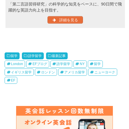
「第二言語習得研究」の科学的な知見をベースに、90日間で飛
躍的な英語力向上を目指す。
詳細を見る
留学
語学留学
最新記事
London
EFブログ
語学留学
NY
留学
イギリス留学
ロンドン
アメリカ留学
ニューヨーク
EF