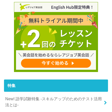
特集
New! 語学試験特集 -スキルアップのためのテスト活用
法とは-