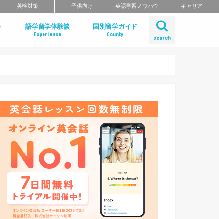
英検対策
子供向け
英語学習ノウハウ
キャリア
ト
語学留学体験談
国別留学ガイド
Experience
County
search
とは？
のメリット
の選び方
のまとめ
アメリカ
カナダ
イギリス
アイルランド
オーストラリア
ニュージーランド
フィリピン
フィジー
シンガポール
マレーシア
マルタ
フィリピン留学
アメリカ留学
イギリス留学
カナダ留学
オーストラリア留学
ニュージーランド留学
デンマーク留学
マルタ留学
国内留学・英会話合宿