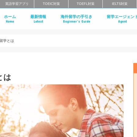
英語学習アプリ
TOEIC対策
TOEFL対策
IELTS対策
ホーム
最新情報
海外留学の手引き
留学エージェン
Home
Latest
Beginner’s Guide
Agent
社会人の語学留学
語学学校の種類
語学留学のメリットとデメリット
語学学校のカリキュラム
語学学校に来る生徒の属性
語学留学の期間
語学留学の費用相場
語学留学の流れ
ワーキングホリデー
留学エージェント
留学エージェント
留学エージェント
留学エージェント
留学とは
とは