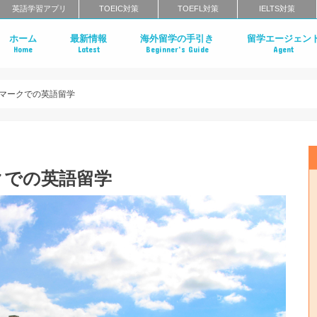
英語学習アプリ
TOEIC対策
TOEFL対策
IELTS対策
ホーム
最新情報
海外留学の手引き
留学エージェン
Home
Latest
Beginner’s Guide
Agent
社会人の語学留学
語学学校の種類
語学留学のメリットとデメリット
語学学校のカリキュラム
語学学校に来る生徒の属性
語学留学の期間
語学留学の費用相場
語学留学の流れ
ワーキングホリデー
留学エージェント
留学エージェント
留学エージェント
留学エージェント
マークでの英語留学
クでの英語留学