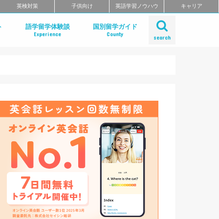
英検対策
子供向け
英語学習ノウハウ
キャリア
ト
語学留学体験談
国別留学ガイド
Experience
County
search
とは？
のメリット
の選び方
のまとめ
アメリカ
カナダ
イギリス
アイルランド
オーストラリア
ニュージーランド
フィリピン
フィジー
シンガポール
マレーシア
マルタ
フィリピン留学
アメリカ留学
イギリス留学
カナダ留学
オーストラリア留学
ニュージーランド留学
デンマーク留学
マルタ留学
国内留学・英会話合宿