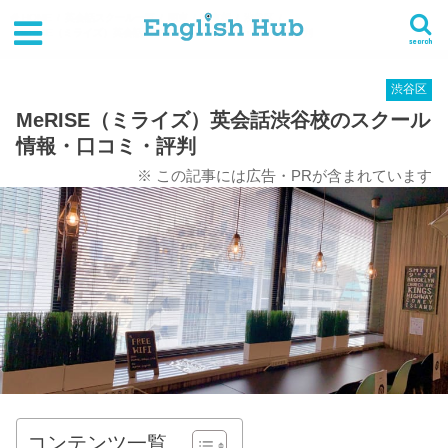
HOME
英会話スクール一覧
関東
東京都
渋谷区
MeRISE（ミライズ）英会話渋谷校のスクール情報・口コミ・評判
search
渋谷区
MeRISE（ミライズ）英会話渋谷校のスクール
情報・口コミ・評判
※ この記事には広告・PRが含まれています
コンテンツ一覧