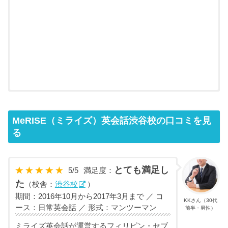
MeRISE（ミライズ）英会話渋谷校の口コミを見
る
とても満足し
5
/
5
満足度：
た
（校舎：
渋谷校
）
期間：2016年10月から2017年3月まで ／ コ
KKさん（30代
ース：日常英会話 ／ 形式：マンツーマン
前半・男性）
ミライズ英会話が運営するフィリピン・セブ