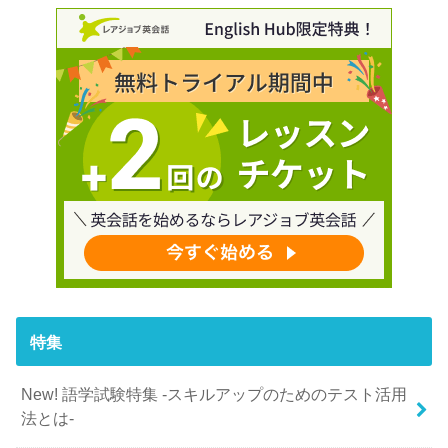
特集
New! 語学試験特集 -スキルアップのためのテスト活用
法とは-