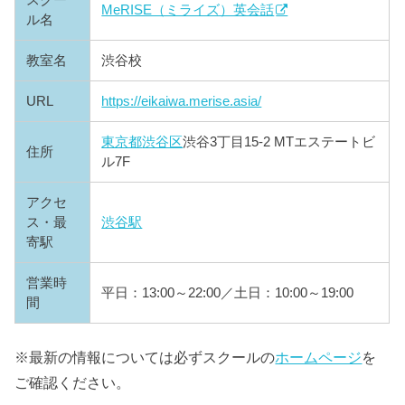
スクー
MeRISE（ミライズ）英会話
ル名
教室名
渋谷校
URL
https://eikaiwa.merise.asia/
東京都
渋谷区
渋谷3丁目15-2 MTエステートビ
住所
ル7F
アクセ
ス・最
渋谷駅
寄駅
営業時
平日：13:00～22:00／土日：10:00～19:00
間
※最新の情報については必ずスクールの
ホームページ
を
ご確認ください。