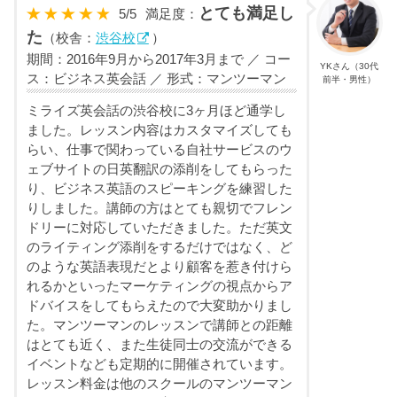
とても満足し
5
/
5
満足度：
た
（校舎：
渋谷校
）
期間：2016年9月から2017年3月まで ／ コー
YKさん（30代
ス：ビジネス英会話 ／ 形式：マンツーマン
前半・男性）
ミライズ英会話の渋谷校に3ヶ月ほど通学し
ました。レッスン内容はカスタマイズしても
らい、仕事で関わっている自社サービスのウ
ェブサイトの日英翻訳の添削をしてもらった
り、ビジネス英語のスピーキングを練習した
りしました。講師の方はとても親切でフレン
ドリーに対応していただきました。ただ英文
のライティング添削をするだけではなく、ど
のような英語表現だとより顧客を惹き付けら
れるかといったマーケティングの視点からア
ドバイスをしてもらえたので大変助かりまし
た。マンツーマンのレッスンで講師との距離
はとても近く、また生徒同士の交流ができる
イベントなども定期的に開催されています。
レッスン料金は他のスクールのマンツーマン