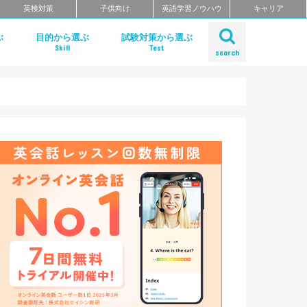
英検対策
子供向け
英語学習ノウハウ
キャリア
ぶ
目的から選ぶ
試験対策から選ぶ
Skill
Test
search
リ
リ
リーディング
ライティング
リスニング
スピーキング
発音アプリ
単語アプリ
文法アプリ
TOEIC対策
TOEFL対策
IELTS対策