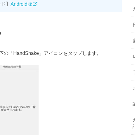
ード】
Android版
う
下の「HandShake」アイコンをタップします。