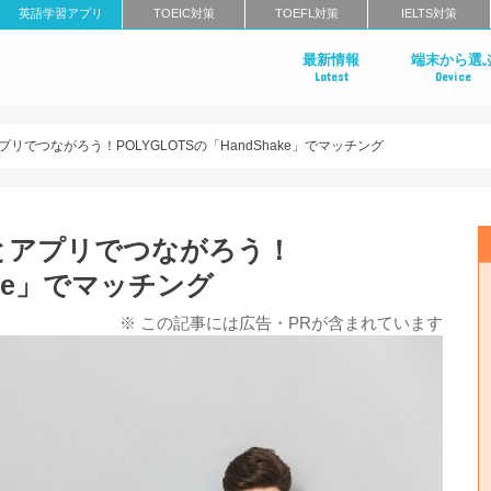
英語学習アプリ
TOEIC対策
TOEFL対策
IELTS対策
最新情報
端末から選
Latest
Device
Androidアプ
iPhoneアプ
でつながろう！POLYGLOTSの「HandShake」でマッチング
とアプリでつながろう！
hake」でマッチング
※ この記事には広告・PRが含まれています