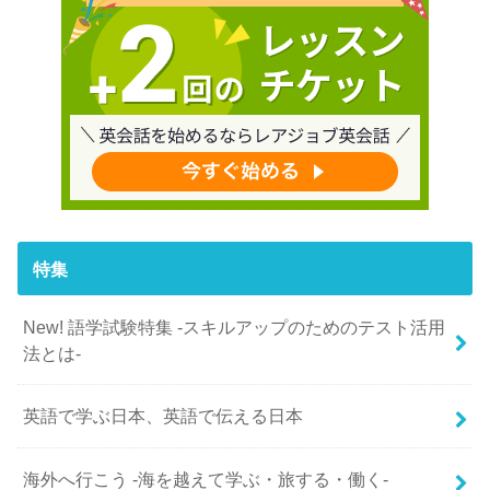
特集
New! 語学試験特集 -スキルアップのためのテスト活用
法とは-
英語で学ぶ日本、英語で伝える日本
海外へ行こう -海を越えて学ぶ・旅する・働く-