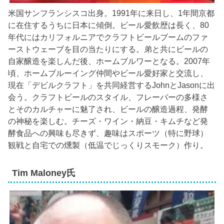
米国サンフランシスコ出身。1991年に来日し、1年間京都
に在住するうちに日本に傾倒。ビール愛飲歴は長く、80
年代にはカリフォルニアでクラフトビールブームのファ
ーストウェーブを目の当たりにする。弟と共にビールの
自家醸造を楽しんだ後、ホームブルワーとなる。2007年
頃、ホームブルーイング仲間やビール愛好家と交流し、
現在「デビルクラフト」を共同経営するJohnとJasonに出
会う。クラフトビールのスタイル、フレーバーの多様さ
とそのカルチャーに魅了され、ビールの醸造過程、発酵
の神秘を楽しむ。チーズ・ワイン・納豆・キムチなど発
酵食品への興味も尽きず、趣味はスポーツ（特に野球）
観戦と自宅での燻製（低温でじっくりスモーク）作り。
Tim Maloney氏