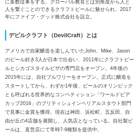
に多数従事をする。グローバル教育とは別角度から人と
人を繋ぐことのできるクラフトビールに魅せられ、2017
年にファイブ・グッド株式会社を設立。
デビルクラフト（DevilCraft）とは
アメリカで自家醸造を楽しんでいたJohn、Mike、Jason
のビール好き3人が日本で出会い、2011年にクラフトビー
ルとシカゴスタイルピザの専門店をオープン。4年後の
2015年には、自社ブルワリーをオープン。正式に醸造を
スタートしてから、わずか1年後、ビールのオリンピック
とも呼ばれる世界的なコンペティション「ワールドビア
カップ2016」のブリティシュインペリアルスタウト部門
で見事に金賞を獲得。現在は神田、浜松町、五反田、自
由が丘の4店舗を展開し、人気店となっている。自社製ビ
ールは、直営店にて常時7-9種類を提供中。