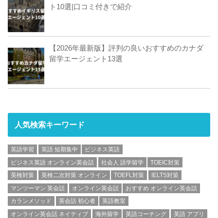
ト10選|口コミ付きで紹介
【2026年最新版】評判の良いおすすめのカナダ
留学エージェント13選
人気検索キーワード
英語学習
英語 短期集中
ビジネス英語
ビジネス英語 オンライン英会話
社会人 語学留学
TOEIC対策
英検対策
英検二次対策 オンライン
TOEFL対策
IELTS対策
マンツーマン 英会話
オンライン英会話
おすすめ オンライン英会話
カランメソッド
英会話 初心者
英語教室
オンライン英会話 ネイティブ
海外留学
英語コーチング
英語 アプリ