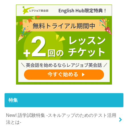
特集
New! 語学試験特集 -スキルアップのためのテスト活用
法とは-