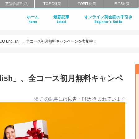
英語学習アプリ
TOEIC対策
TOEFL対策
IELTS対策
ホーム
最新記事
オンライン英会話の手引き
Home
Latest
Beginner’s Guide
はじめてのオンライン英会話
オンライン英会話の特徴
オンライン英会話のメリット・
オンライン英会話のタイプ
スクール英会話との比較
オンライン英会話の料金相場
オンライン英会話の正しい選び
無料体験レッスンまでの流れ
オンライン英会話に関するよく
Q English」、全コース初月無料キャンペーンを実施中！
glish」、全コース初月無料キャンペ
※ この記事には広告・PRが含まれています