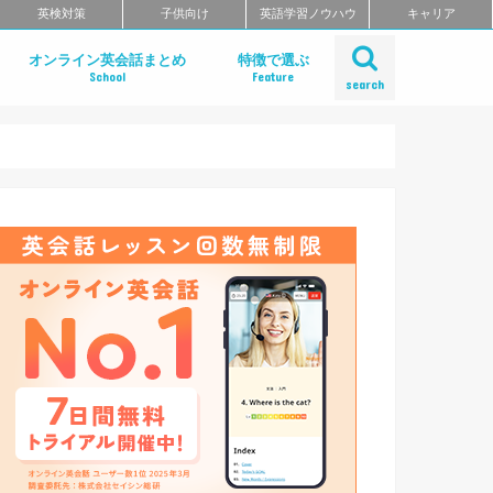
英検対策
子供向け
英語学習ノウハウ
キャリア
オンライン英会話まとめ
特徴で選ぶ
School
Feature
search
デメリット
方
ある質問
おすすめオンライン英会話の徹底比較
レアジョブ英会話
DMM英会話
Bizmates
ネイティブキャンプ
EFイングリッシュライブ
オンライン英会話の一覧を見る
ネイティブ講師と話せるオンライン英会
ビジネス英語に強いオンライン英会話
価格の安さで選ぶオンライン英会話
無料体験レッスンがお得なオンライン英
TOEFL・IELTSに強いオンライン英会話
TOEIC対策に強いオンライン英会話
日本人講師と話せるオンライン英会話
レッスン受け放題のオンライン英会話
カランメソッドが受けられる
多国籍の講師と話せるオンライン英会話
グループレッスンが受けられるオンライ
コーチングが受けられるオンライン英会
初心者におすすめのオンライン英会話
中・上級者におすすめのオンライン英会
ポイント制・チケット制のオンライン英
中学生におすすめのオンライン英会話
留学準備におすすめのオンライン英会話
英語面接対策ができるオンライン英会話
特徴別まとめ一覧を見る
話
英会話
話