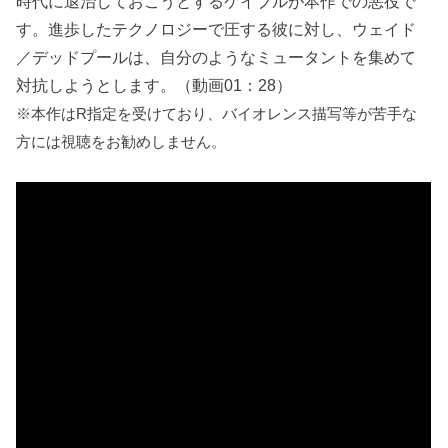
時代に退治しておこうとするケイブルが本作での悪役で
す。進歩したテクノロジーで圧する彼に対し、ウェイド
／デッドプールは、自分のようなミュータントを集めて
対抗しようとします。（動画01：28）
※本作はR指定を受けており、バイオレンス描写等が苦手な
方には視聴をお勧めしません。