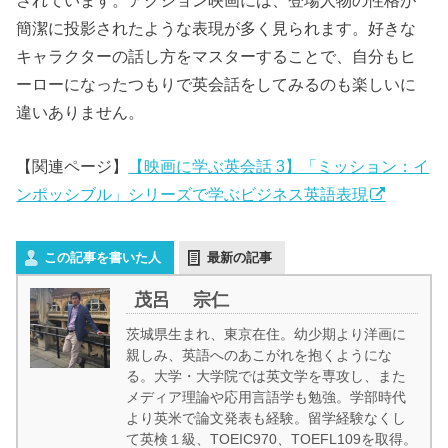
簡潔に投影されたような表現が多く見られます。好きな
キャラクターの話し方をマスターすることで、自分もヒ
ーローになったつもりで英会話をしてみるのも楽しいに
違いありません。
【関連ページ】
【映画に学ぶ英会話 3】「ミッション：イ
ンポッシブル」シリーズで学ぶビジネス英語表現
この記事を書いた人
最新の記事
茂呂 宗仁
茨城県生まれ、東京在住。幼少期より洋画に
親しみ、英語へのあこがれを抱くようにな
る。大学・大学院では英文学を専攻し、また
メディア理論や応用言語学も勉強。学部時代
より英米で論文発表も経験。留学経験なくし
て英検１級、TOEIC970、TOEFL109を取得。