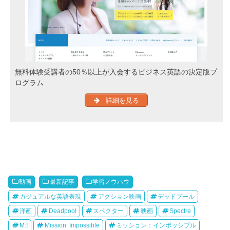
無料体験受講者の50％以上が入会するビジネス英語の決定版プ
ログラム
詳細を見る
動画
最新記事
学習ノウハウ
カジュアルな英語表現
アクション映画
デッドプール
洋画
Deadpool
スペクター
映画
Spectre
M:I
Mission: Impossible
ミッション：インポッシブル