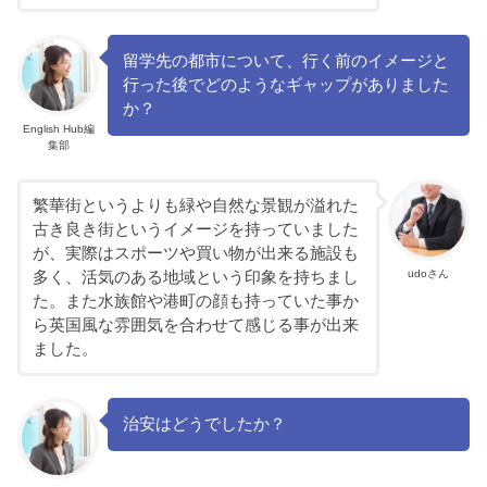
留学先の都市について、行く前のイメージと
行った後でどのようなギャップがありました
か？
English Hub編
集部
繁華街というよりも緑や自然な景観が溢れた
古き良き街というイメージを持っていました
が、実際はスポーツや買い物が出来る施設も
udoさん
多く、活気のある地域という印象を持ちまし
た。また水族館や港町の顔も持っていた事か
ら英国風な雰囲気を合わせて感じる事が出来
ました。
治安はどうでしたか？