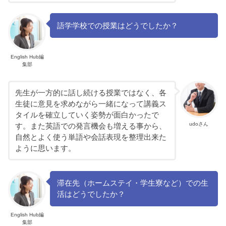
語学学校での授業はどうでしたか？
English Hub編
集部
先生が一方的に話し続ける授業ではなく、各
生徒に意見を求めながら一緒になって講義ス
タイルを確立していく姿勢が面白かったで
udoさん
す。また英語での発言機会も増える事から、
自然とよく使う単語や会話表現を整理出来た
ように思います。
滞在先（ホームステイ・学生寮など）での生
活はどうでしたか？
English Hub編
集部