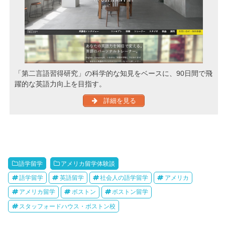
「第二言語習得研究」の科学的な知見をベースに、90日間で飛
躍的な英語力向上を目指す。
詳細を見る
語学留学
アメリカ留学体験談
語学留学
英語留学
社会人の語学留学
アメリカ
アメリカ留学
ボストン
ボストン留学
スタッフォードハウス・ボストン校