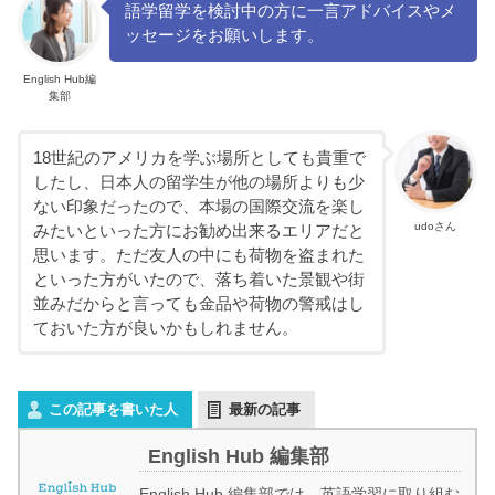
語学留学を検討中の方に一言アドバイスやメ
ッセージをお願いします。
English Hub編
集部
18世紀のアメリカを学ぶ場所としても貴重で
したし、日本人の留学生が他の場所よりも少
ない印象だったので、本場の国際交流を楽し
udoさん
みたいといった方にお勧め出来るエリアだと
思います。ただ友人の中にも荷物を盗まれた
といった方がいたので、落ち着いた景観や街
並みだからと言っても金品や荷物の警戒はし
ておいた方が良いかもしれません。
この記事を書いた人
最新の記事
English Hub 編集部
English Hub 編集部では、英語学習に取り組む