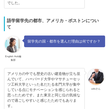
でした。
語学留学先の都市、アメリカ・ボストンについ
て
留学先の国・都市を選んだ理由は何ですか？
English Hub編
集部
アメリカの中でも歴史の古い建造物が立ち並
んでいて、ハーバード大学やマサチューセッ
ツ工科大学といった名だたる名門大学が集中
udoさん
している点にモチベーションを感じられると
思ったためです。また東京と同じ位の気候な
ので過ごしやすいと感じたためでもありま
す。