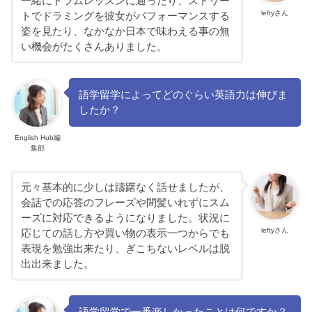
一緒にドラムレッスンに通ったり、ストリー
leftyさん
トでドラミングを彼女がパフォーマンスする
姿を見たり、なかなか日本で味わえる事の無
い機会がたくさんありました。
語学留学によってどのぐらい英語力は伸びま
したか？
English Hub編
集部
元々基本的に少しは躊躇なく話せましたが、
会話での応答のフレーズや間髪いれずにスム
ーズに対応できるようになりました。状況に
leftyさん
応じての話し方や買い物の表示一つからでも
表現を勉強出来たり、ぎこちないレベルは脱
出出来ました。