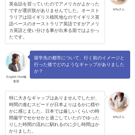
英会話を習っていたのでアメリカがよかった
leftyさん
ですが選択肢がありませんでした。オースト
ラリアは旧イギリス植民地なのでイギリス英
語ベースのオーストラリア英語ですがアメリ
カ英語と使い分ける事が出来る面ではよかっ
たです。
留学先の都市について、行く前のイメージと
行った後でどのようなギャップがありました
か？
English Hub編
集部
特に大きなギャップはありませんでしたが、
時間の進むスピードが日本よりはるかに穏や
かに感じました。日本では厳しいくらいの時
leftyさん
間厳守でせかせかと過ごしていたのでゆった
りした時間の流れに馴れるのに少し時間はか
かりました。