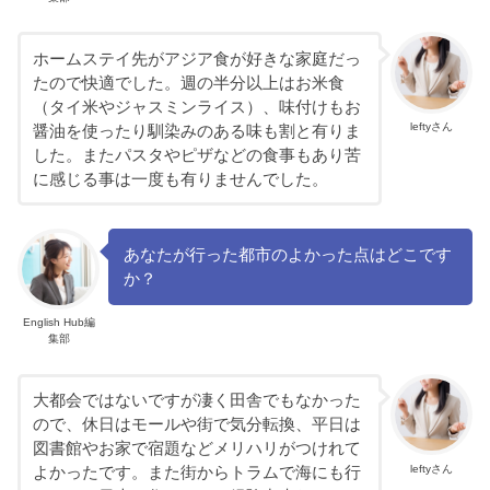
ホームステイ先がアジア食が好きな家庭だっ
たので快適でした。週の半分以上はお米食
（タイ米やジャスミンライス）、味付けもお
leftyさん
醤油を使ったり馴染みのある味も割と有りま
した。またパスタやピザなどの食事もあり苦
に感じる事は一度も有りませんでした。
あなたが行った都市のよかった点はどこです
か？
English Hub編
集部
大都会ではないですが凄く田舎でもなかった
ので、休日はモールや街で気分転換、平日は
図書館やお家で宿題などメリハリがつけれて
leftyさん
よかったです。また街からトラムで海にも行