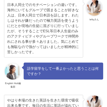
日本人同士でのモチベーションの違いです。
海外にいてもグループで固まることが好きな
人は、日本人同士で日本語を話します。わた
leftyさん
しはそれが嫌だったので極力英語を使うよう
にだとか現地の生徒に混ざりに行っていまし
たが、そうすることでESL等日本人生徒のみ
のアクティビティやグループワークで仲間外
れにされる事が多々ありました。気にとめて
も無駄なので強がってはいましたが精神的に
苦しかったです。
語学留学をして一番よかったと思うことは何
ですか？
English Hub編
集部
やはり本場の生きた英語を生きた環境で吸収
出来る事です。毎日の生活に英語が溢れてい