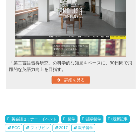
「第二言語習得研究」の科学的な知見をベースに、90日間で飛
躍的な英語力向上を目指す。
詳細を見る
英会話セミナー・イベント
留学
語学留学
最新記事
ECC
フィリピン
2017
親子留学