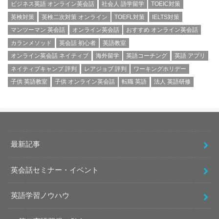
ビジネス英語 オンライン英会話
社会人 語学留学
TOEIC対策
英検対策
英検二次対策 オンライン
TOEFL対策
IELTS対策
マンツーマン 英会話
オンライン英会話
おすすめ オンライン英会話
カランメソッド
英会話 初心者
英語教室
オンライン英会話 ネイティブ
海外留学
英語コーチング
英語 アプリ
ネイティブキャンプ 評判
レアジョブ 評判
ワーキングホリデー
子供 英語教室
子供 オンライン英会話
転職 英語
法人 英語研修
最新記事
英会話セミナー・イベント
英語学習ノウハウ