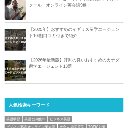
クール・オンライン英会話9選！
【2025年】おすすめのイギリス留学エージェン
ト10選|口コミ付きで紹介
【2026年最新版】評判の良いおすすめのカナダ
留学エージェント13選
人気検索キーワード
英語学習
英語 短期集中
ビジネス英語
ビジネス英語 オンライン英会話
社会人 語学留学
TOEIC対策