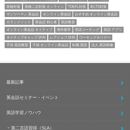
英検対策
英検二次対策 オンライン
TOEFL対策
IELTS対策
マンツーマン 英会話
オンライン英会話
おすすめ オンライン英会話
カランメソッド
英会話 初心者
英語教室
オンライン英会話 ネイティブ
海外留学
英語コーチング
英語 アプリ
ネイティブキャンプ 評判
レアジョブ 評判
ワーキングホリデー
子供 英語教室
子供 オンライン英会話
転職 英語
法人 英語研修
最新記事
英会話セミナー・イベント
英語学習ノウハウ
第二言語習得（SLA）