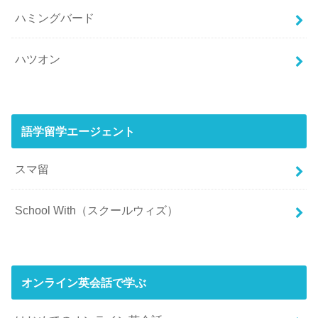
ハミングバード
ハツオン
語学留学エージェント
スマ留
School With（スクールウィズ）
オンライン英会話で学ぶ