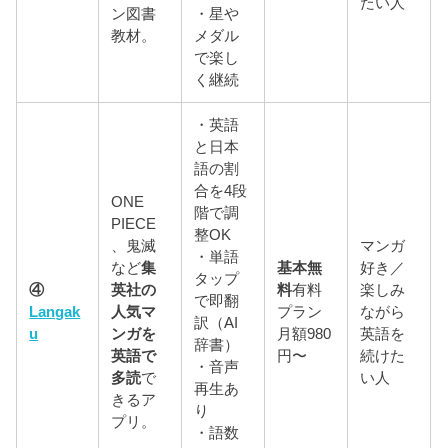
たい人
ン図書
・星や
教材。
メダル
で楽し
く継続
・英語
と日本
語の割
合を4段
ONE
階で調
PIECE
整OK
、鬼滅
マンガ
・単語
など
集
基本無
好き／
タップ
④
英社の
料
有料
楽しみ
で即翻
Langak
人気マ
プラン
ながら
訳（AI
u
ンガを
月額980
英語を
辞書）
英語で
円〜
続けた
・音声
多読
で
い人
再生あ
きるア
り
プリ。
・語数