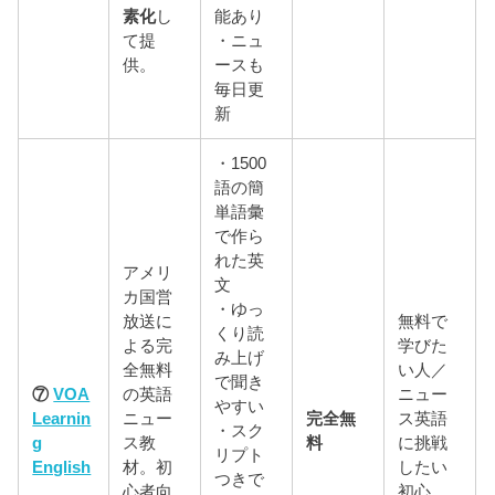
素化
し
能あり
て提
・ニュ
供。
ースも
毎日更
新
・1500
語の簡
単語彙
で作ら
れた英
アメリ
文
カ国営
・ゆっ
放送に
無料で
くり読
よる完
学びた
み上げ
全無料
い人／
で聞き
⑦
VOA
の英語
ニュー
やすい
Learnin
ニュー
完全無
ス英語
・スク
g
ス教
料
に挑戦
リプト
English
材。初
したい
つきで
心者向
初心