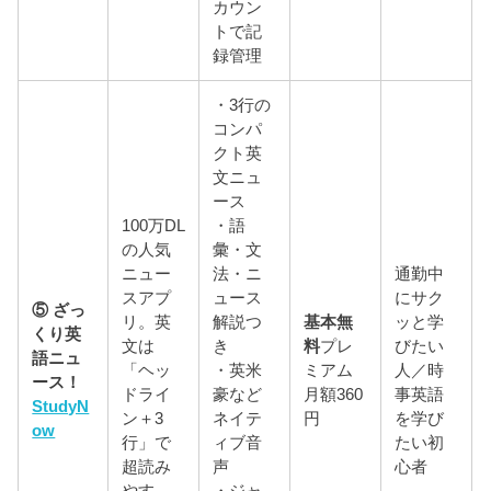
カウン
トで記
録管理
・3行の
コンパ
クト英
文ニュ
ース
100万DL
・語
の人気
彙・文
ニュー
法・ニ
通勤中
スアプ
ュース
にサク
⑤ ざっ
リ。英
解説つ
基本無
ッと学
くり英
文は
き
料
プレ
びたい
語ニュ
「ヘッ
・英米
ミアム
人／時
ース！
ドライ
豪など
月額360
事英語
StudyN
ン＋3
ネイテ
円
を学び
ow
行」で
ィブ音
たい初
超読み
声
心者
やす
・ジャ