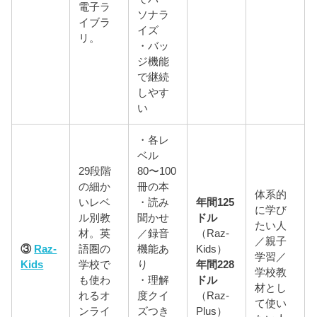
電子ラ
ソナラ
イブラ
イズ
リ。
・バッ
ジ機能
で継続
しやす
い
・各レ
ベル
29段階
80〜100
の細か
冊の本
体系的
いレベ
・読み
年間125
に学び
ル別教
聞かせ
ドル
たい人
材。英
／録音
（Raz-
／親子
③
Raz-
語圏の
機能あ
Kids）
学習／
Kids
学校で
り
年間228
学校教
も使わ
・理解
ドル
材とし
れるオ
度クイ
（Raz-
て使い
ンライ
ズつき
Plus）