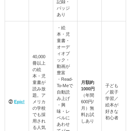
記録・
バッジ
あり
・絵
本・児
童書・
オーデ
ィオブ
40,000
ック・
冊以上
動画が
の絵
豊富
本・児
・Read-
童書が
月額約
To-Meで
子ども
読み放
1000円
自動読
／親子
題。ア
（年間
み上げ
学習／
②
Epic!
メリカ
600円/
・興
絵本が
の学校
月）無
味・レ
好きな
でも採
料お試
ベルに
初心者
用され
しあり
あわせ
る人気
てパー