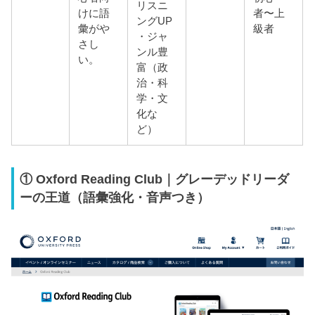
リスニ
けに語
者〜上
ングUP
彙がや
級者
・ジャ
さし
ンル豊
い。
富（政
治・科
学・文
化な
ど）
① Oxford Reading Club｜グレーデッドリーダ
ーの王道（語彙強化・音声つき）