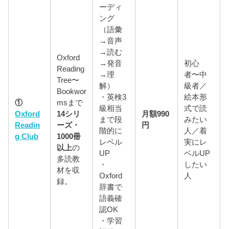
ーディ
ング
（語彙
→音声
→読む
Oxford
→発音
初心
Reading
→理
者〜中
Tree〜
解）
級者／
Bookwor
・英検3
絵本形
①
msまで
級相当
式で読
Oxford
14シリ
月額990
まで段
みたい
Readin
ーズ・
円
階的に
人／着
g Club
1000冊
レベル
実にレ
以上
の
UP
ベルUP
多読教
・
したい
材を収
Oxford
人
録。
辞書で
語義確
認OK
・学習