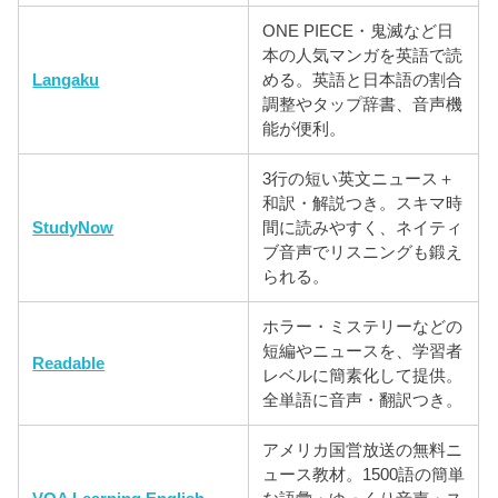
ONE PIECE・鬼滅など日
本の人気マンガを英語で読
Langaku
める。英語と日本語の割合
調整やタップ辞書、音声機
能が便利。
3行の短い英文ニュース＋
和訳・解説つき。スキマ時
StudyNow
間に読みやすく、ネイティ
ブ音声でリスニングも鍛え
られる。
ホラー・ミステリーなどの
短編やニュースを、学習者
Readable
レベルに簡素化して提供。
全単語に音声・翻訳つき。
アメリカ国営放送の無料ニ
ュース教材。1500語の簡単