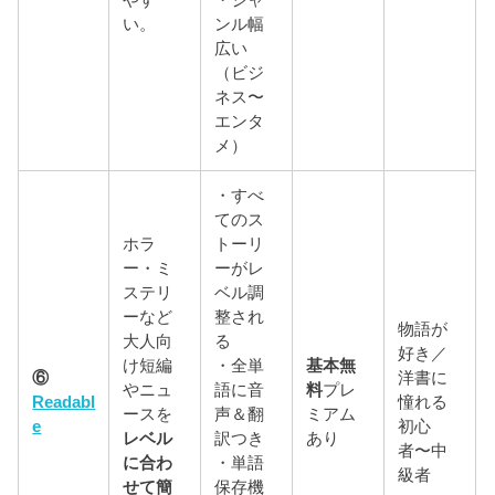
い。
ンル幅
広い
（ビジ
ネス〜
エンタ
メ）
・すべ
てのス
ホラ
トーリ
ー・ミ
ーがレ
ステリ
ベル調
ーなど
整され
物語が
大人向
る
好き／
け短編
・全単
基本無
⑥
洋書に
やニュ
語に音
料
プレ
Readabl
憧れる
ースを
声＆翻
ミアム
e
初心
レベル
訳つき
あり
者〜中
に合わ
・単語
級者
せて簡
保存機