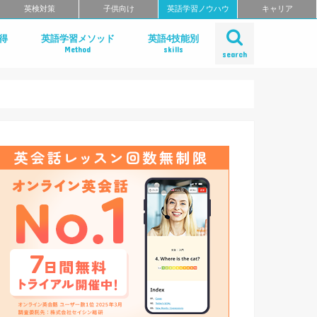
英検対策
子供向け
英語学習ノウハウ
キャリア
得
英語学習メソッド
英語4技能別
Method
skills
search
学習法
ー
リーディング
リスニング
スピーキング
ライティング
発音