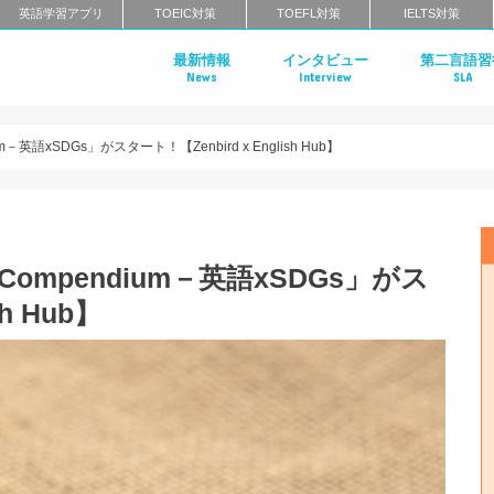
英語学習アプリ
TOEIC対策
TOEFL対策
IELTS対策
最新情報
インタビュー
第二言語習
News
Interview
SLA
世界を体験した日本人に学ぶ英語
海外で活躍する日本人インタビュ
－英語xSDGs」がスタート！【Zenbird x English Hub】
Compendium－英語xSDGs」がス
h Hub】