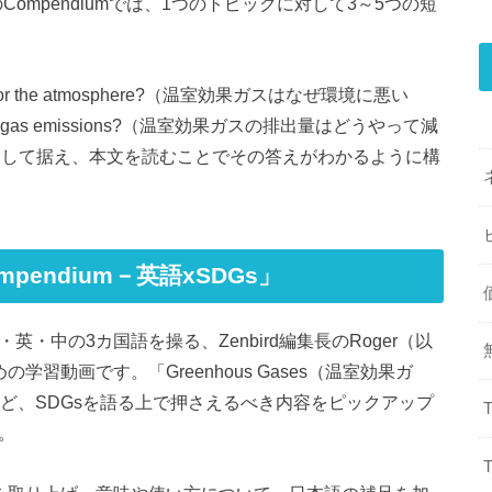
Compendiumでは、1つのトピックに対して3～5つの短
ad for the atmosphere?（温室効果ガスはなぜ環境に悪い
house gas emissions?（温室効果ガスの排出量はどうやって減
として据え、本文を読むことでその答えがわかるように構
mpendium－英語xSDGs」
、日・英・中の3カ国語を操る、Zenbird編集長のRoger（以
習動画です。「Greenhous Gases（温室効果ガ
動）」など、SDGsを語る上で押さえるべき内容をピックアップ
。