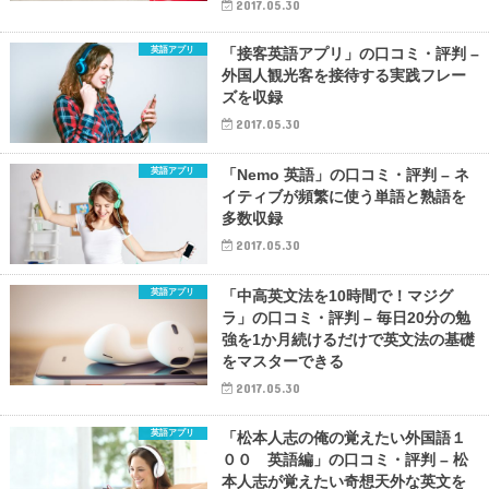
2017.05.30
英語アプリ
「接客英語アプリ」の口コミ・評判 –
外国人観光客を接待する実践フレー
ズを収録
2017.05.30
英語アプリ
「Nemo 英語」の口コミ・評判 – ネ
イティブが頻繁に使う単語と熟語を
多数収録
2017.05.30
英語アプリ
「中高英文法を10時間で！マジグ
ラ」の口コミ・評判 – 毎日20分の勉
強を1か月続けるだけで英文法の基礎
をマスターできる
2017.05.30
英語アプリ
「松本人志の俺の覚えたい外国語１
００ 英語編」の口コミ・評判 – 松
本人志が覚えたい奇想天外な英文を