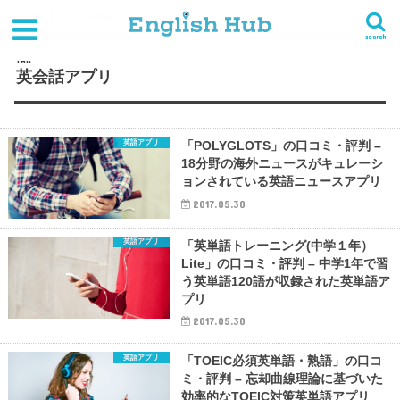
HOME
タグ : 英会話アプリ
search
TAG
英会話アプリ
英語アプリ
「POLYGLOTS」の口コミ・評判 –
18分野の海外ニュースがキュレーシ
ョンされている英語ニュースアプリ
2017.05.30
英語アプリ
「英単語トレーニング(中学１年）
Lite」の口コミ・評判 – 中学1年で習
う英単語120語が収録された英単語ア
プリ
2017.05.30
英語アプリ
「TOEIC必須英単語・熟語」の口コ
ミ・評判 – 忘却曲線理論に基づいた
効率的なTOEIC対策英単語アプリ