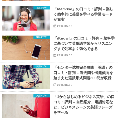
英語アプリ
「Memrise」の口コミ・評判 – 楽し
く効率的に英語を学べる学習モード
が充実
2017.05.30
英語アプリ
「iKnow!」の口コミ・評判 – 脳科学
に基づいて英単語学習からリスニン
グまで効率よく強化できる
2017.05.30
英語アプリ
「センター試験完全攻略 英語」の
口コミ・評判 – 過去問や出題傾向を
踏まえた選択形式問題300問が収録
2017.05.30
英語アプリ
「1からはじめるビジネス英語」の口
コミ・評判 – 自己紹介、電話対応な
ど、ビジネスシーンの英語フレーズ
を学べる