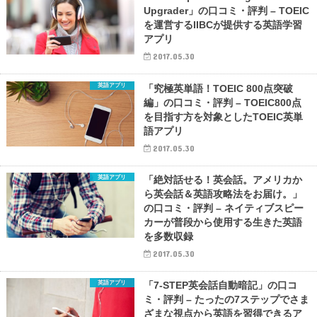
Upgrader」の口コミ・評判 – TOEIC
を運営するIIBCが提供する英語学習
アプリ
2017.05.30
英語アプリ
「究極英単語！TOEIC 800点突破
編」の口コミ・評判 – TOEIC800点
を目指す方を対象としたTOEIC英単
語アプリ
2017.05.30
英語アプリ
「絶対話せる！英会話。アメリカか
ら英会話＆英語攻略法をお届け。」
の口コミ・評判 – ネイティブスピー
カーが普段から使用する生きた英語
を多数収録
2017.05.30
英語アプリ
「7-STEP英会話自動暗記」の口コ
ミ・評判 – たったの7ステップでさま
ざまな視点から英語を習得できるア