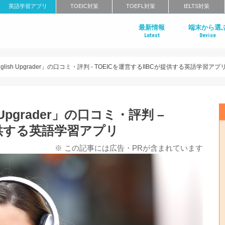
英語学習アプリ
TOEIC対策
TOEFL対策
IELTS対策
最新情報
端末から選
Latest
Device
Androidアプ
iPhoneアプ
s English Upgrader」の口コミ・評判 - TOEICを運営するIIBCが提供する英語学習アプ
ish Upgrader」の口コミ・評判 –
提供する英語学習アプリ
※ この記事には広告・PRが含まれています