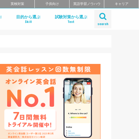
英検対策
子供向け
英語学習ノウハウ
キャリア
ぶ
目的から選ぶ
試験対策から選ぶ
Skill
Test
search
リ
リ
リーディング
ライティング
リスニング
スピーキング
発音アプリ
単語アプリ
文法アプリ
TOEIC対策
TOEFL対策
IELTS対策
リ