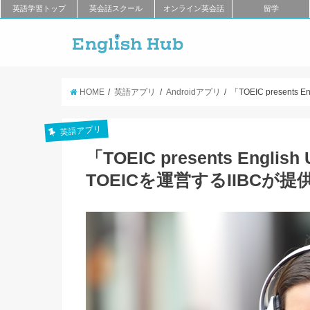
英語学習トップ
英会話スクール
オンライン英会話
留学
HOME
英語アプリ
Androidアプリ
「TOEIC present
英語アプリ
「TOEIC presents Engl
TOEICを運営するIIBCが