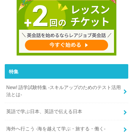
特集
New! 語学試験特集 -スキルアップのためのテスト活用
法とは-
英語で学ぶ日本、英語で伝える日本
海外へ行こう -海を越えて学ぶ・旅する・働く-