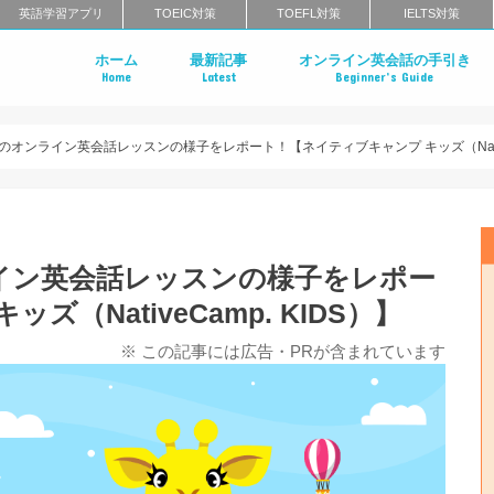
英語学習アプリ
TOEIC対策
TOEFL対策
IELTS対策
ホーム
最新記事
オンライン英会話の手引き
Home
Latest
Beginner’s Guide
はじめてのオンライン英会話
オンライン英会話の特徴
オンライン英会話のメリット・
オンライン英会話のタイプ
スクール英会話との比較
オンライン英会話の料金相場
オンライン英会話の正しい選び
無料体験レッスンまでの流れ
オンライン英会話に関するよく
オンライン英会話レッスンの様子をレポート！【ネイティブキャンプ キッズ（NativeC
イン英会話レッスンの様子をレポー
（NativeCamp. KIDS）】
※ この記事には広告・PRが含まれています