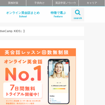
英検対策
子供向け
英語学習ノウハウ
キャリア
オンライン英会話まとめ
特徴で選ぶ
School
Feature
search
デメリット
方
ある質問
おすすめオンライン英会話の徹底比較
レアジョブ英会話
DMM英会話
Bizmates
ネイティブキャンプ
EFイングリッシュライブ
オンライン英会話の一覧を見る
ネイティブ講師と話せるオンライン英会
ビジネス英語に強いオンライン英会話
価格の安さで選ぶオンライン英会話
無料体験レッスンがお得なオンライン英
TOEFL・IELTSに強いオンライン英会話
TOEIC対策に強いオンライン英会話
日本人講師と話せるオンライン英会話
レッスン受け放題のオンライン英会話
カランメソッドが受けられる
多国籍の講師と話せるオンライン英会話
グループレッスンが受けられるオンライ
コーチングが受けられるオンライン英会
初心者におすすめのオンライン英会話
中・上級者におすすめのオンライン英会
ポイント制・チケット制のオンライン英
中学生におすすめのオンライン英会話
留学準備におすすめのオンライン英会話
英語面接対策ができるオンライン英会話
特徴別まとめ一覧を見る
話
英会話
話
amp. KIDS）】