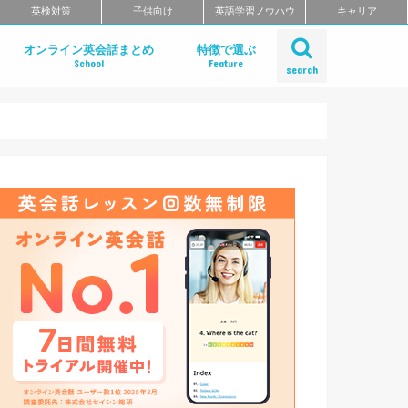
英検対策
子供向け
英語学習ノウハウ
キャリア
オンライン英会話まとめ
特徴で選ぶ
School
Feature
search
デメリット
方
ある質問
おすすめオンライン英会話の徹底比較
レアジョブ英会話
DMM英会話
Bizmates
ネイティブキャンプ
EFイングリッシュライブ
オンライン英会話の一覧を見る
ネイティブ講師と話せるオンライン英会
ビジネス英語に強いオンライン英会話
価格の安さで選ぶオンライン英会話
無料体験レッスンがお得なオンライン英
TOEFL・IELTSに強いオンライン英会話
TOEIC対策に強いオンライン英会話
日本人講師と話せるオンライン英会話
レッスン受け放題のオンライン英会話
カランメソッドが受けられる
多国籍の講師と話せるオンライン英会話
グループレッスンが受けられるオンライ
コーチングが受けられるオンライン英会
初心者におすすめのオンライン英会話
中・上級者におすすめのオンライン英会
ポイント制・チケット制のオンライン英
中学生におすすめのオンライン英会話
留学準備におすすめのオンライン英会話
英語面接対策ができるオンライン英会話
特徴別まとめ一覧を見る
話
英会話
話