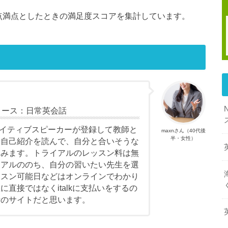
点満点としたときの満足度スコアを集計しています。
 コース：日常英会話
のネイティブスピーカーが登録して教師と
maxnさん（40代後
半・女性）
や自己紹介を読んで、自分と合いそうな
込みます。トライアルのレッスン料は無
イアルののち、自分の習いたい先生を選
ッスン可能日などはオンラインでわかり
直接ではなくitalkに支払いをするの
話のサイトだと思います。