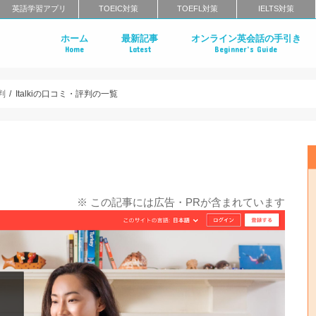
英語学習アプリ
TOEIC対策
TOEFL対策
IELTS対策
ホーム
最新記事
オンライン英会話の手引き
Home
Latest
Beginner’s Guide
はじめてのオンライン英会話
オンライン英会話の特徴
オンライン英会話のメリット・
オンライン英会話のタイプ
スクール英会話との比較
オンライン英会話の料金相場
オンライン英会話の正しい選び
無料体験レッスンまでの流れ
オンライン英会話に関するよく
判
Italkiの口コミ・評判の一覧
※ この記事には広告・PRが含まれています