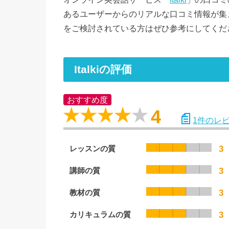
あるユーザーからのリアルな口コミ情報が集まっ
をご検討されている方はぜひ参考にしてくだ
Italkiの評価
おすすめ度
4
1
件のレ
レッスンの質
3
講師の質
3
教材の質
3
カリキュラムの質
3