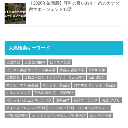
【2026年最新版】評判の良いおすすめのカナダ
留学エージェント13選
人気検索キーワード
英語学習
英語 短期集中
ビジネス英語
ビジネス英語 オンライン英会話
社会人 語学留学
TOEIC対策
英検対策
英検二次対策 オンライン
TOEFL対策
IELTS対策
マンツーマン 英会話
オンライン英会話
おすすめ オンライン英会話
カランメソッド
英会話 初心者
英語教室
オンライン英会話 ネイティブ
海外留学
英語コーチング
英語 アプリ
ネイティブキャンプ 評判
レアジョブ 評判
ワーキングホリデー
子供 英語教室
子供 オンライン英会話
転職 英語
法人 英語研修