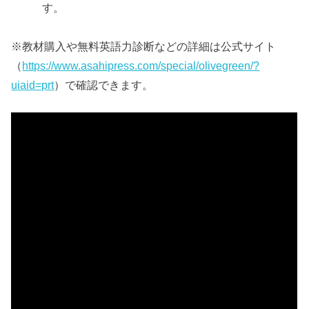
す。
※教材購入や無料英語力診断などの詳細は公式サイト
（
https://www.asahipress.com/special/olivegreen/?
uiaid=prt
）で確認できます。