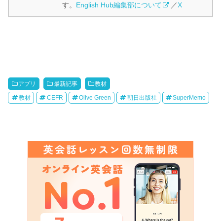
す。
English Hub編集部について
／
X
アプリ
最新記事
教材
教材
CEFR
Olive Green
朝日出版社
SuperMemo