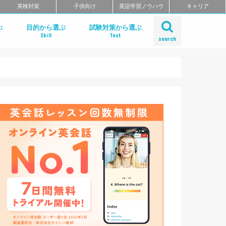
英検対策
子供向け
英語学習ノウハウ
キャリア
ぶ
目的から選ぶ
試験対策から選ぶ
Skill
Test
search
リ
リ
リーディング
ライティング
リスニング
スピーキング
発音アプリ
単語アプリ
文法アプリ
TOEIC対策
TOEFL対策
IELTS対策