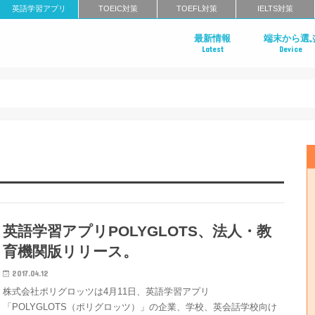
英語学習アプリ
TOEIC対策
TOEFL対策
IELTS対策
最新情報
端末から選
Latest
Device
Androidアプ
iPhoneアプ
英語学習アプリPOLYGLOTS、法人・教
育機関版リリース。
2017.04.12
株式会社ポリグロッツは4月11日、英語学習アプリ
「POLYGLOTS（ポリグロッツ）」の企業、学校、英会話学校向け