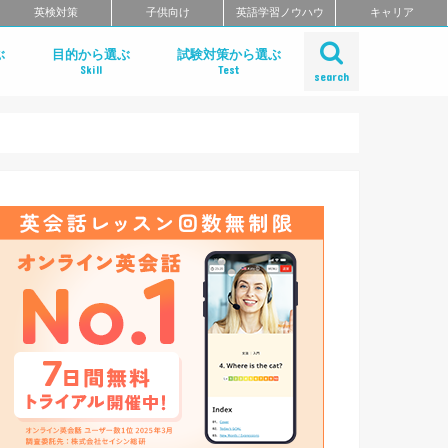
英検対策
子供向け
英語学習ノウハウ
キャリア
ぶ
目的から選ぶ
試験対策から選ぶ
Skill
Test
search
リ
リ
リーディング
ライティング
リスニング
スピーキング
発音アプリ
単語アプリ
文法アプリ
TOEIC対策
TOEFL対策
IELTS対策