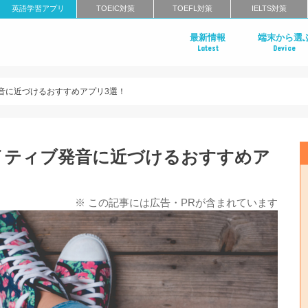
英語学習アプリ
TOEIC対策
TOEFL対策
IELTS対策
最新情報
端末から選
Latest
Device
Androidアプ
iPhoneアプ
音に近づけるおすすめアプリ3選！
イティブ発音に近づけるおすすめア
※ この記事には広告・PRが含まれています