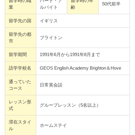
留学時の職
パート・ア
留学時の年
50代前半
業
ルバイト
齢
留学先の国
イギリス
留学先の都
ブライトン
市
留学期間
1991年6月から1991年8月まで
語学学校名
GEOS English Academy Brighton＆Hove
通っていた
日常英会話
コース
レッスン形
グループレッスン（5名以上）
式
滞在スタイ
ホームステイ
ル