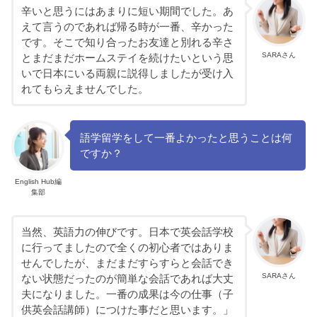
辛いと思うにはあまりに短い期間でした。あ
えて言うのであれば帰る時が一番、辛かった
です。そこで知り合ったお友達と別れる辛さ
SARAさん
とまだまだホームステイを続けたいという思
いで日本にいる両親に説得しましたが受け入
れてもらえませんでした。
語学留学をして一番よかったと思うことは何
ですか？
English Hub編
集部
当然、英語力の伸びです。日本で英会話学校
に行ってましたので全くの初心者ではありま
せんでしたが、まだまだすらすらと会話でき
SARAさん
ない状態だったのが簡単な会話であれば大丈
夫になりました。一番の成果は今の仕事（子
供英会話講師）につけた事だと思います。」