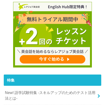
特集
New! 語学試験特集 -スキルアップのためのテスト活用
法とは-