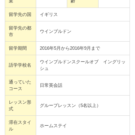
業
齢
留学先の国
イギリス
留学先の都
ウインブルドン
市
留学期間
2016年5月から2016年9月まで
ウインブルドンスクールオブ イングリッ
語学学校名
シュ
通っていた
日常英会話
コース
レッスン形
グループレッスン（5名以上）
式
滞在スタイ
ホームステイ
ル