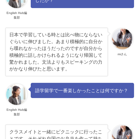
したか？
English Hub編
集部
日本で学習している時とは比べ物にならない
ぐらいに伸びました。あまり積極的に自分か
ら喋れなかったほうだったのですが自分から
miさん
積極的に話しかけられるようになり帰国して
驚かれました。文法よりもスピーキングの力
がかなり伸びたと思います。
語学留学で一番楽しかったことは何ですか？
English Hub編
集部
クラスメイトと一緒にピクニックに行ったこ
とです。それぞれ自国のお弁当を作って持ち