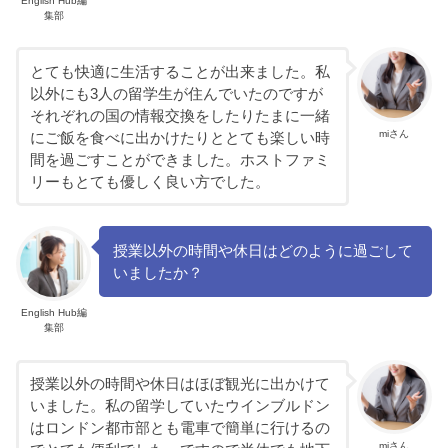
English Hub編
集部
とても快適に生活することが出来ました。私
以外にも3人の留学生が住んでいたのですが
それぞれの国の情報交換をしたりたまに一緒
miさん
にご飯を食べに出かけたりととても楽しい時
間を過ごすことができました。ホストファミ
リーもとても優しく良い方でした。
授業以外の時間や休日はどのように過ごして
いましたか？
English Hub編
集部
授業以外の時間や休日はほぼ観光に出かけて
いました。私の留学していたウインブルドン
はロンドン都市部とも電車で簡単に行けるの
miさん