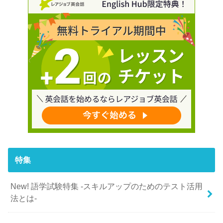
特集
New! 語学試験特集 -スキルアップのためのテスト活用
法とは-