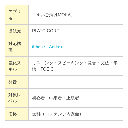
アプリ
「えいご漬けMOKA」
名
提供元
PLATO CORP.
対応機
iPhone
・
Android
種
強化ス
リスニング・スピーキング・発音・文法・単
キル
語・TOEIC
発音
対象レ
初心者・中級者・上級者
ベル
価格
無料（コンテンツ内課金）